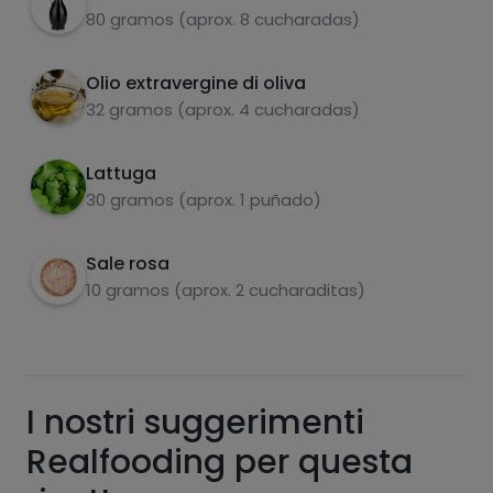
80 gramos (aprox. 8 cucharadas)
zuccheri
grassi saturi
Prima di servire lavare, tagliare e asciugare la
5
lattuga.
Olio extravergine di oliva
32 gramos (aprox. 4 cucharadas)
Servire: prima la lattuga, sopra i fagioli e al
6
centro le verdure.
Lattuga
30 gramos (aprox. 1 puñado)
Sale rosa
10 gramos (aprox. 2 cucharaditas)
Hazte PLUS para ver la información nutricional
de las recetas, y desbloquear muchas más
funcionalidades PLUS.
Pásate al PLUS
I nostri suggerimenti
Realfooding per questa