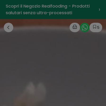
Scopri il Negozio Realfooding - Prodotti
›
salutari senza ultra-processati
5