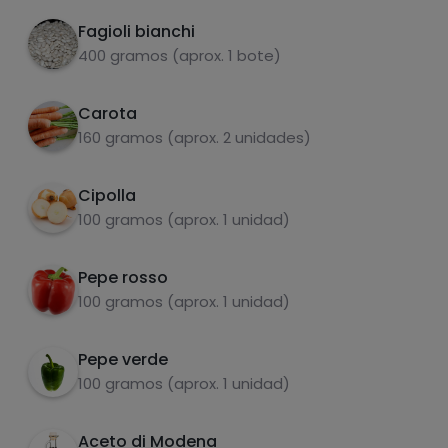
2
6 cucchiai di aceto di Modena.
Fagioli bianchi
400 gramos (aprox. 1 bote)
Lavare e scolare i fagioli e metterli a
3
macerare con 1 cucchiaio di EVOO e 2
Carota
cucchiai di aceto di Modena. (Nella foto c'è
160 gramos (aprox. 2 unidades)
mezza porzione)
Cipolla
carboidrati
proteine
100 gramos (aprox. 1 unidad)
Pepe rosso
100 gramos (aprox. 1 unidad)
grassi
sale
Pepe verde
100 gramos (aprox. 1 unidad)
Lasciare riposare per 12-24 ore.
4
Aceto di Modena