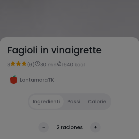
Fagioli in vinaigrette
3
(
6
)
30 min
1640 kcal
LantamaraTK
Ingredienti
Passi
Calorie
Brunoise tutte le verdure
1
Calorie
-
2
raciones
+
Per 100g
Marinare le verdure con: 3 cucchiai di EVOO e