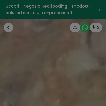
Scopri il Negozio Realfooding - Prodotti
›
salutari senza ultra-processati
3