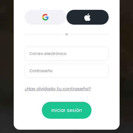
o
Correo electrónico
Contraseña
¿Has olvidado tu contraseña?
Iniciar sesión