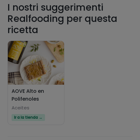
I nostri suggerimenti
grassi
sale
Realfooding per questa
ricetta
zuccheri
grassi saturi
AOVE Alto en
Polifenoles
Aceites
Ir a la tienda →
Hazte PLUS para ver la información nutricional
de las recetas, y desbloquear muchas más