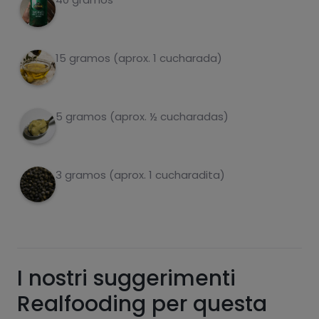
zuccheri
grassi saturi
15 gramos (aprox. 1 cucharada)
5 gramos (aprox. ½ cucharadas)
3 gramos (aprox. 1 cucharadita)
Hazte PLUS para ver la información nutricional
de las recetas, y desbloquear muchas más
funcionalidades PLUS.
Pásate al PLUS
I nostri suggerimenti
Realfooding per questa