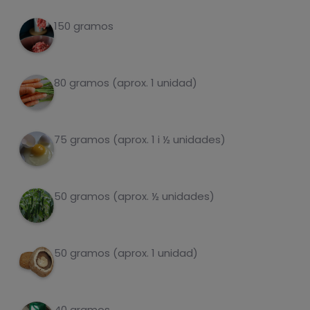
Per 100g
algo de pan o harina Haz la mezcla, darle la
forma y deja reposar
150 gramos
Cuece el arroz según indicaciones de
2
fabricante y mientras tanto corta muy
80 gramos (aprox. 1 unidad)
pequeña la verdura y sofríe
Cuando esté el arroz, añádelo a la verdura y
3
sofríe en conjunto un par de minutos
75 gramos (aprox. 1 i ½ unidades)
carboidrati
proteine
Mientras, haz la hamburguesa a la plancha y
4
el huevo
50 gramos (aprox. ½ unidades)
Monta tu plato y disfrutalo
5
grassi
sale
50 gramos (aprox. 1 unidad)
40 gramos