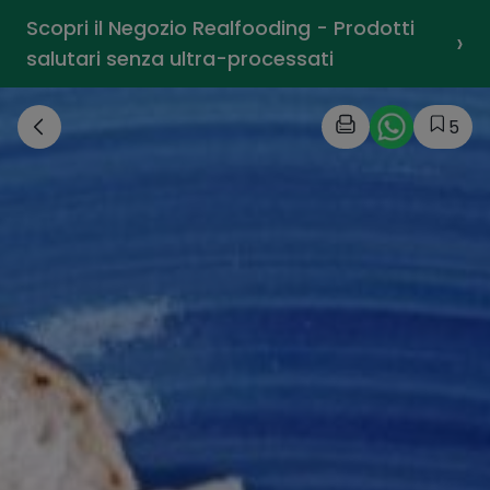
Scopri il Negozio Realfooding - Prodotti
›
salutari senza ultra-processati
5