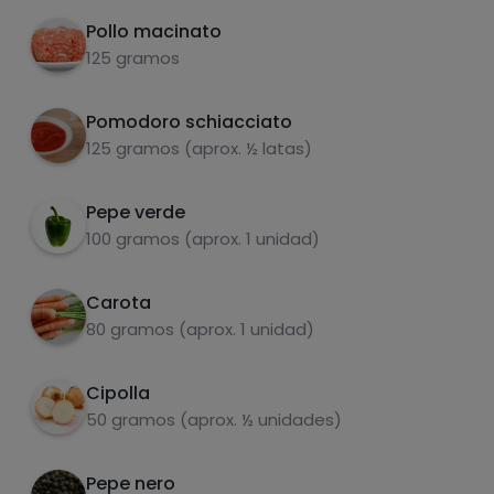
Pollo macinato
125 gramos
Pomodoro schiacciato
carboidrati
proteine
125 gramos (aprox. ½ latas)
Pepe verde
Tritare le verdure e cuocerle in una padella
2
100 gramos (aprox. 1 unidad)
insieme alla "carne" di zucchine. Quando le
verdure sono cotte, aggiungere la carne
grassi
sale
macinata e, a fine cottura, il pomodoro fritto
Carota
e le spezie.
80 gramos (aprox. 1 unidad)
Cipolla
50 gramos (aprox. ½ unidades)
zuccheri
grassi saturi
Pepe nero