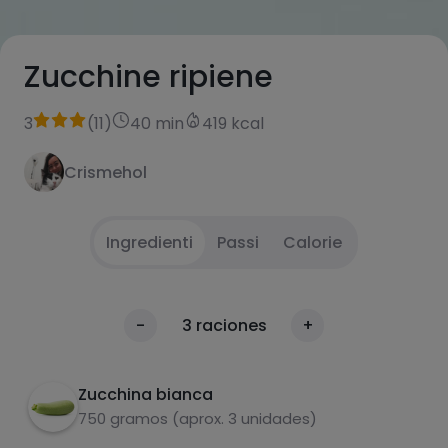
Zucchine ripiene
3
(
11
)
40 min
419 kcal
Crismehol
Ingredienti
Passi
Calorie
Svuotare le zucchine, condirle con sale e
1
Calorie
-
3
raciones
+
pepe e cuocerle al microonde per 10 minuti
Per 100g
fino a quando saranno tenere, più a lungo se
necessario.
Zucchina bianca
750 gramos (aprox. 3 unidades)