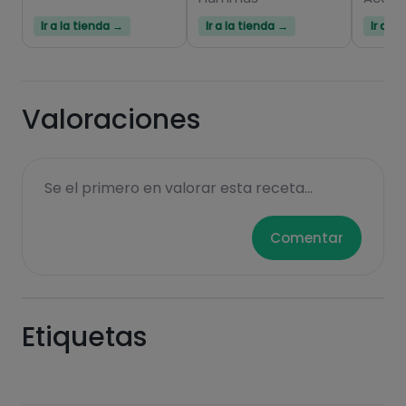
Ir a la tienda →
Ir a la tienda →
Ir a l
Valoraciones
Se el primero en valorar esta receta...
Comentar
Etiquetas