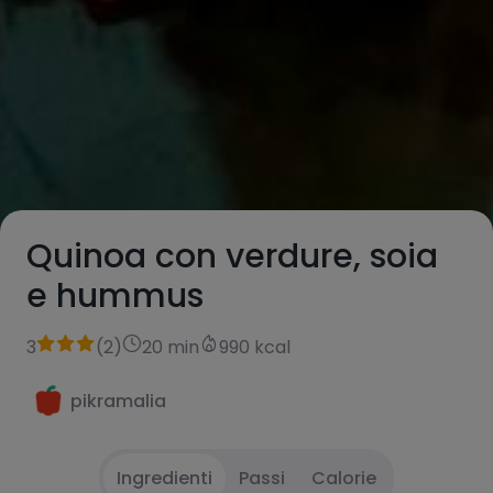
Quinoa con verdure, soia
e hummus
3
(
2
)
20 min
990 kcal
pikramalia
Ingredienti
Passi
Calorie