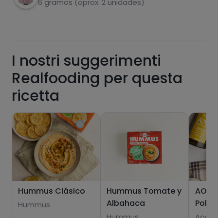
6 gramos (aprox. 2 unidades)
Pásate al PLUS
I nostri suggerimenti
Realfooding per questa
ricetta
Hummus Clásico
Hummus Tomate y
AOVE 
Albahaca
Polif
Hummus
Hummus
Aceit