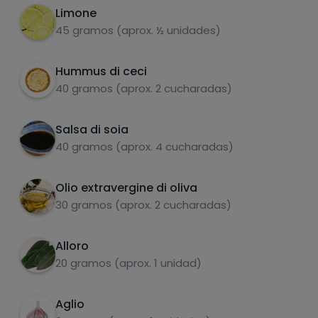
grassi
sale
Limone
45 gramos (aprox. ½ unidades)
Hummus di ceci
40 gramos (aprox. 2 cucharadas)
zuccheri
grassi saturi
Salsa di soia
40 gramos (aprox. 4 cucharadas)
Olio extravergine di oliva
30 gramos (aprox. 2 cucharadas)
Alloro
20 gramos (aprox. 1 unidad)
Hazte PLUS para ver la información nutricional
de las recetas, y desbloquear muchas más
funcionalidades PLUS.
Aglio