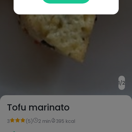
1/2
Tofu marinato
3
(
5
)
2 min
395 kcal