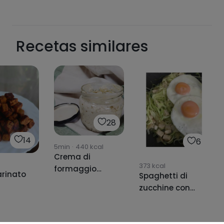
Recetas similares
28
14
6
5min
·
440
kcal
Crema di
373
kcal
formaggio
rinato
Spaghetti di
vegana alle
zucchine con
erbe.
tofu e uovo alla
griglia