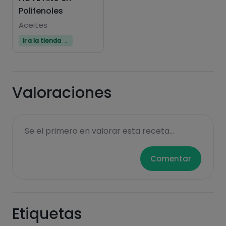
Polifenoles
Hazte PLUS para ver la información nutricional
de las recetas, y desbloquear muchas más
Aceites
funcionalidades PLUS.
Ir a la tienda →
Pásate al PLUS
Valoraciones
Se el primero en valorar esta receta...
Comentar
Etiquetas