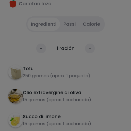
Carlotaalloza
Ingredienti
Passi
Calorie
Lasciare asciugare il tofu con la carta per
1
Calorie
-
1
ración
+
qualche minuto.
Per 100g
Preparare il composto in una ciotola: limone,
2
Tofu
olio e pepe.
250 gramos (aprox. 1 paquete)
Lasciare marinare per 2 ore e poi grigliare o
3
cuocere in forno.
Olio extravergine di oliva
15 gramos (aprox. 1 cucharada)
Succo di limone
carboidrati
proteine
15 gramos (aprox. 1 cucharada)