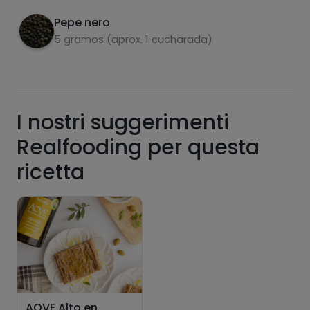
Pepe nero
5 gramos (aprox. 1 cucharada)
grassi
sale
I nostri suggerimenti
Realfooding per questa
zuccheri
grassi saturi
ricetta
AOVE Alto en