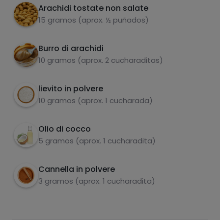
Arachidi tostate non salate
Sciogliere il cioccolato insieme a un cucchiaio
5
15 gramos (aprox. ½ puñados)
di olio di cocco a bagnomaria o nel
microonde (a intervalli di 30 secondi).
Burro di arachidi
Immergere le ciambelle e decorare con
6
10 gramos (aprox. 2 cucharaditas)
zuccheri
grassi saturi
burro di arachidi e arachidi tritate. Lasciare
indurire in frigorifero ed è pronto.
lievito in polvere
10 gramos (aprox. 1 cucharada)
Olio di cocco
5 gramos (aprox. 1 cucharadita)
Cannella in polvere
3 gramos (aprox. 1 cucharadita)
Hazte PLUS para ver la información nutricional
de las recetas, y desbloquear muchas más
funcionalidades PLUS.