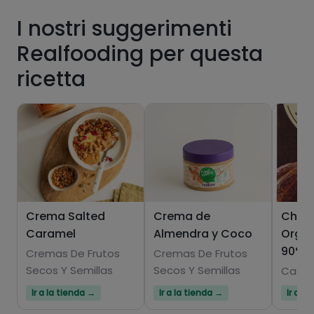
Pásate al PLUS
I nostri suggerimenti
Realfooding per questa
ricetta
Crema Salted
Crema de
Choc
Caramel
Almendra y Coco
Orgán
90%
Cremas De Frutos
Cremas De Frutos
Secos Y Semillas
Secos Y Semillas
Cacao
Ir a la tienda →
Ir a la tienda →
Ir a l