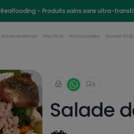
Realfooding - Produits sains sans ultra-trans
Entrenamientos
Plan PLUS
Profesionales
Donner PLUS
5
Salade d
🥗