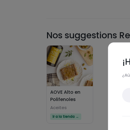
Nos suggestions Re
¡
¿Aú
AOVE Alto en
Polifenoles
Aceites
Ir a la tienda →