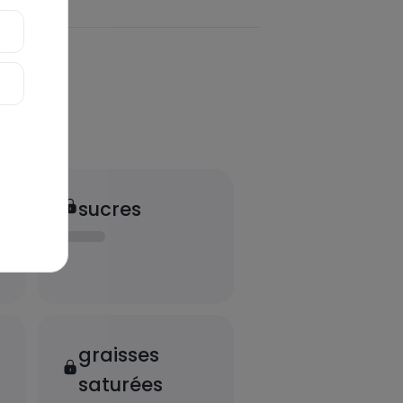
sucres
graisses
saturées