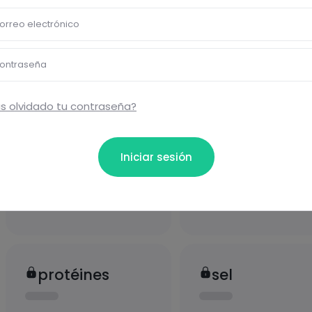
orreo electrónico
ional
ontraseña
s olvidado tu contraseña?
Iniciar sesión
carbohydrates
graisses
protéines
sel