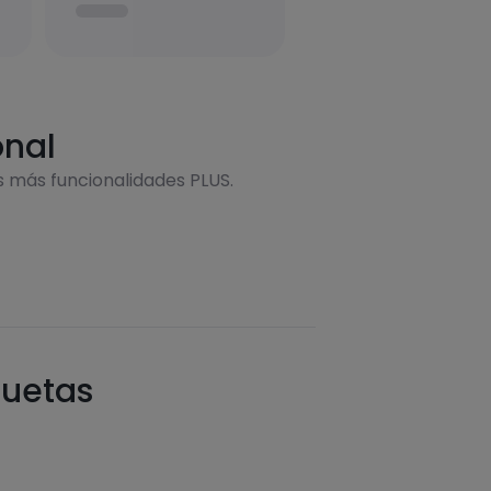
onal
s más funcionalidades PLUS.
quetas