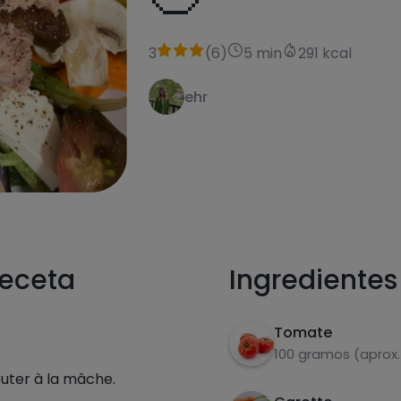
3
(
6
)
5 min
291 kcal
ehr
receta
Ingredientes
Tomate
100 gramos (aprox.
outer à la mâche.