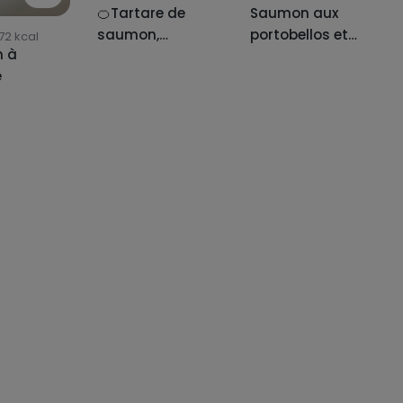
🍊Tartare de
Saumon aux
saumon,
portobellos et
72
kcal
 à
orange et
aux poireaux en
e
guacamole🥑
10 minutes