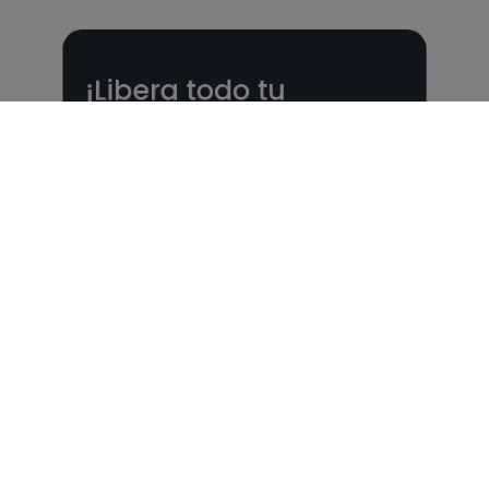
¡Libera todo tu
potencial con un Plan
nutricional!
Planes nutricionales adaptados a tu
objetivo 🎯 ¡Desbloquea todas las
funcionalidades PLUS!
Ver Planes