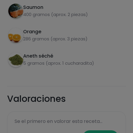
Dans une poêle chaude (à feu vif), faire cuire
2
Saumon
les filets de saumon des deux côtés. Ajouter le
400 gramos (aprox. 2 piezas)
jus d'orange et laisser l'eau s'évaporer.
Lorsque la sauce a épaissi, éteindre le feu et
Orange
saupoudrer d'aneth.
286 gramos (aprox. 3 piezas)
Aneth séché
carbohydrates
protéines
5 gramos (aprox. 1 cucharadita)
Valoraciones
graisses
sel
Se el primero en valorar esta receta...