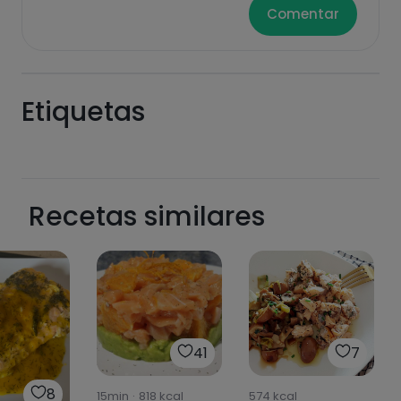
Comentar
sucres
graisses
saturées
Etiquetas
Recetas similares
Hazte PLUS para ver la información nutricional
de las recetas, y desbloquear muchas más
funcionalidades PLUS.
Pásate al PLUS
41
7
8
15min
·
818
kcal
574
kcal