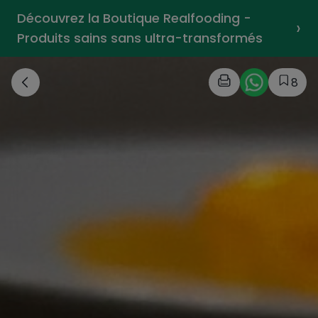
Découvrez la Boutique Realfooding -
›
Produits sains sans ultra-transformés
8