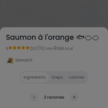
Saumon à l'orange 🐟🍊🍊
5
(
10
)
12 min
899 kcal
DianaCh
ingrédients
Steps
calories
Couper les oranges et les presser à l'aide d'un
1
calories
-
2
raciones
+
presse-agrumes. Réserver.
Par 100g