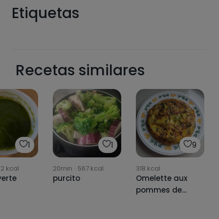
Etiquetas
Recetas similares
Hazte PLUS para ver la información nutricional
de las recetas, y desbloquear muchas más
funcionalidades PLUS.
Pásate al PLUS
1
1
9
02
kcal
20min
·
567
kcal
318
kcal
erte
purcito
Omelette aux
pommes de
terre bouillies et
aux blettes