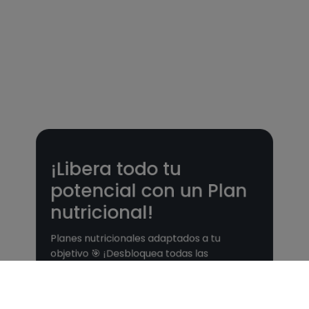
¡Libera todo tu
potencial con un Plan
nutricional!
Planes nutricionales adaptados a tu
objetivo 🎯 ¡Desbloquea todas las
funcionalidades PLUS!