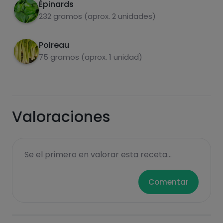
Épinards
232 gramos (aprox. 2 unidades)
Poireau
carbohydrates
protéines
75 gramos (aprox. 1 unidad)
Valoraciones
graisses
sel
Se el primero en valorar esta receta...
Comentar
sucres
graisses
saturées