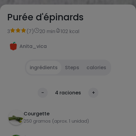
Purée d'épinards
3
(
7
)
20 min
102 kcal
Anita_vica
ingrédients
Steps
calories
Laver, couper et cuire les légumes
1
calories
-
4
raciones
+
Par 100g
Fouetter et assaisonner de sel et de poivre
2
Courgette
250 gramos (aprox. 1 unidad)