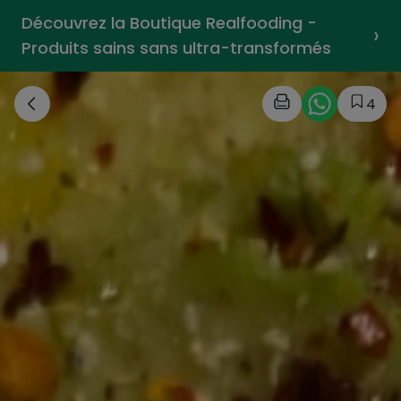
Découvrez la Boutique Realfooding -
›
Produits sains sans ultra-transformés
4