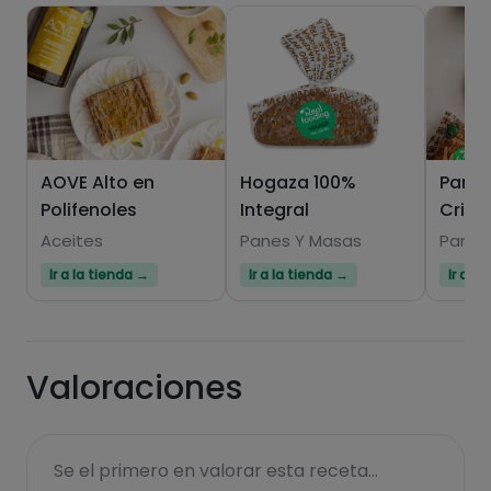
AOVE Alto en
Hogaza 100%
Pan 1
Polifenoles
Integral
Crist
Aceites
Panes Y Masas
Panes
Ir a la tienda →
Ir a la tienda →
Ir a l
Valoraciones
Se el primero en valorar esta receta...