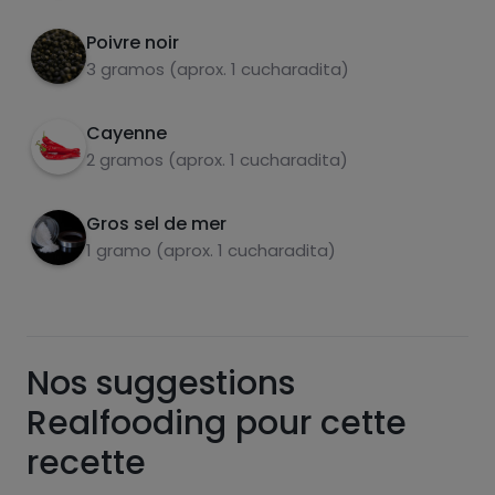
Poivre noir
3 gramos (aprox. 1 cucharadita)
sucres
graisses
saturées
Cayenne
2 gramos (aprox. 1 cucharadita)
Gros sel de mer
1 gramo (aprox. 1 cucharadita)
Hazte PLUS para ver la información nutricional
Nos suggestions
de las recetas, y desbloquear muchas más
funcionalidades PLUS.
Realfooding pour cette
Pásate al PLUS
recette