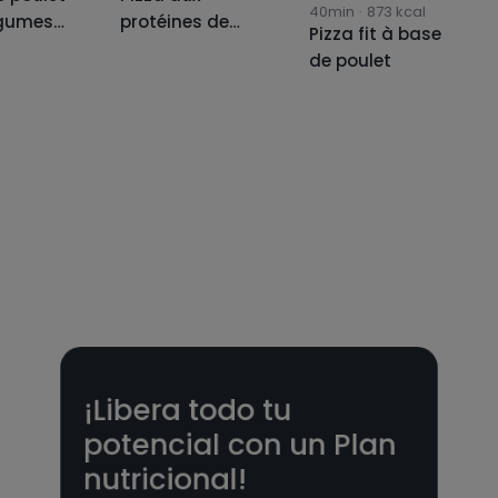
40min
·
873
kcal
égumes
protéines de
Pizza fit à base
anc de
poulet
de poulet
avec
 🍅🧀
e poulet
égumes
anc de
avec
s
¡Libera todo tu
potencial con un Plan
nutricional!