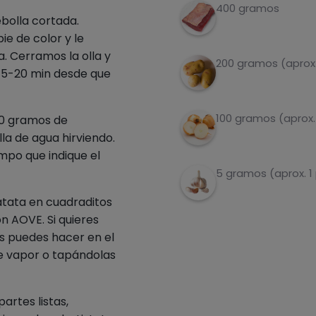
400 gramos
bolla cortada.
e de color y le
. Cerramos la olla y
200 gramos (aprox.
15-20 min desde que
100 gramos (aprox.
00 gramos de
la de agua hirviendo.
mpo que indique el
5 gramos (aprox. 1
atata en cuadraditos
n AOVE. Si quieres
s puedes hacer en el
e vapor o tapándolas
rtes listas,