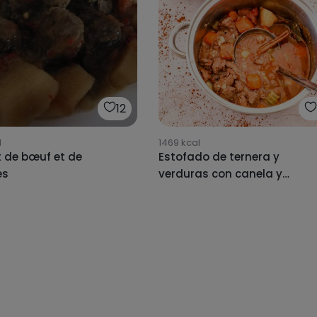
12
l
1469
kcal
 de bœuf et de
Estofado de ternera y
es
verduras con canela y
cacao