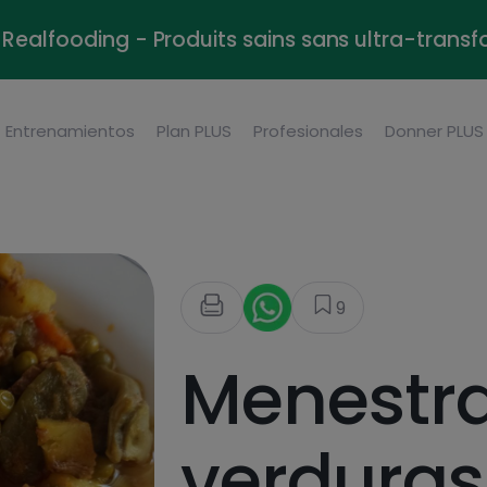
Realfooding - Produits sains sans ultra-trans
Entrenamientos
Plan PLUS
Profesionales
Donner PLUS
9
Menestr
verduras