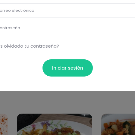
Eti
orreo electrónico
ta...
ontraseña
Comentar
s olvidado tu contraseña?
Iniciar sesión