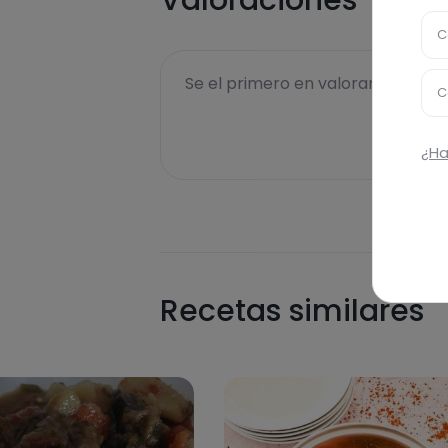
Valoraciones
C
Se el primero en valorar esta rece
C
¿Ha
Recetas similares