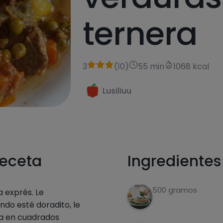
ternera
3
(
10
)
55 min
1068 kcal
Lusiliuu
receta
Ingredientes
500 gramos
 exprés. Le
do esté doradito, le
ra en cuadrados