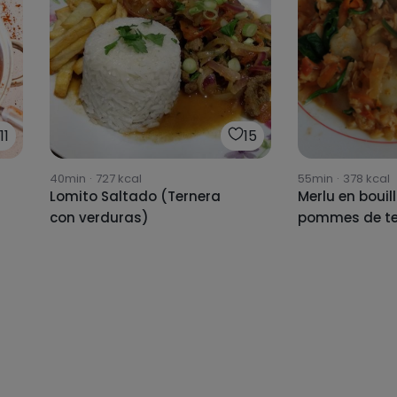
11
15
40min
·
727
kcal
55min
·
378
kcal
Lomito Saltado (Ternera
Merlu en bouil
con verduras)
pommes de ter
légumes