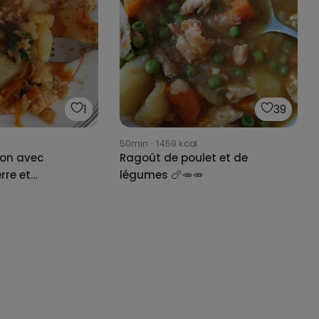
1
39
50min
·
1459
kcal
lon avec
Ragoût de poulet et de
re et
légumes 🍗🥕🥕