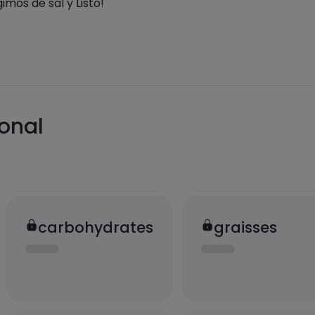
mos de sal y Listo!
ional
carbohydrates
graisses