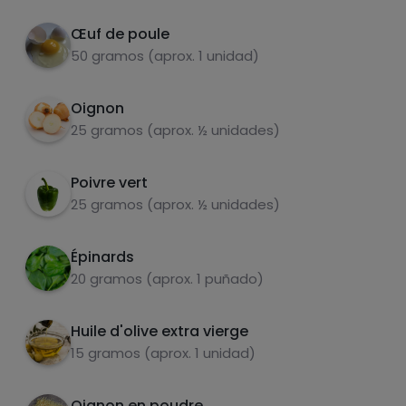
ajouter le riz et une cuillère à café de poudre
d'oignon.
Œuf de poule
50 gramos (aprox. 1 unidad)
Pendant que le tout est mixé, ajouter le
5
yaourt, une cuillère à café de curry et une
graisses
sel
Oignon
cuillère à café de poudre d'oignon dans un
25 gramos (aprox. ½ unidades)
verre.
Verser la sauce dans la casserole, mélanger
6
Poivre vert
et servir.
25 gramos (aprox. ½ unidades)
sucres
graisses
saturées
Épinards
20 gramos (aprox. 1 puñado)
Huile d'olive extra vierge
15 gramos (aprox. 1 unidad)
Oignon en poudre