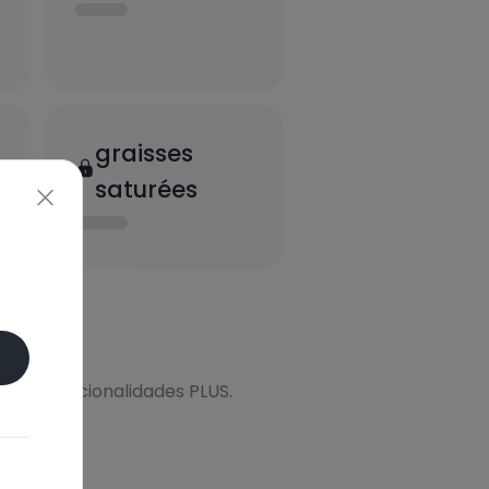
graisses
saturées
onal
s más funcionalidades PLUS.