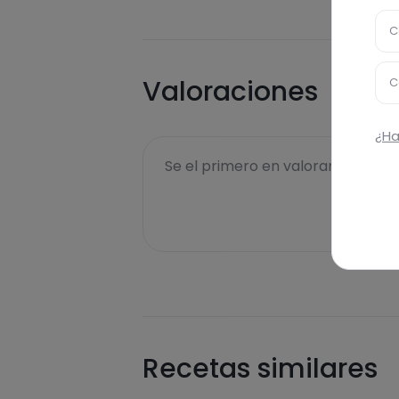
C
Valoraciones
C
¿Ha
Se el primero en valorar esta rece
Recetas similares