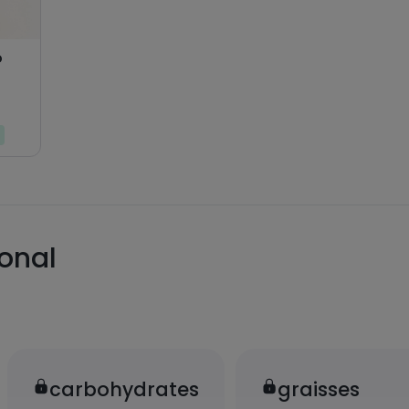
o
ional
carbohydrates
graisses