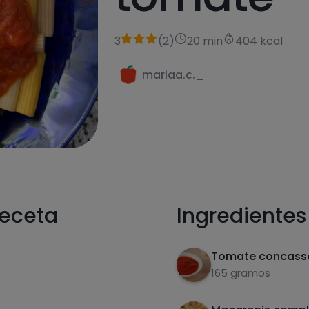
3
(
2
)
20 min
404 kcal
mariaa.c._
receta
Ingredientes
Tomate concass
165 gramos