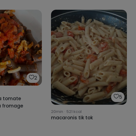
2
5
la tomate
au fromage
20min
·
521
kcal
macaronis tik tok