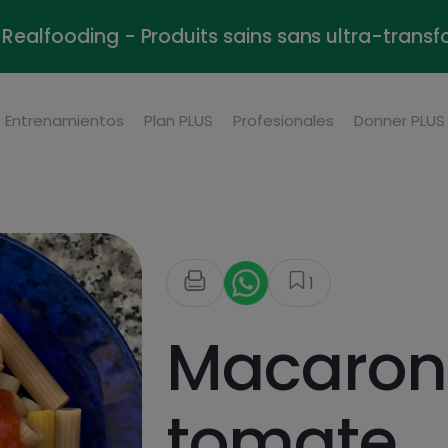
Realfooding - Produits sains sans ultra-trans
Entrenamientos
Plan PLUS
Profesionales
Donner PLUS
1
Macaroni
tomate