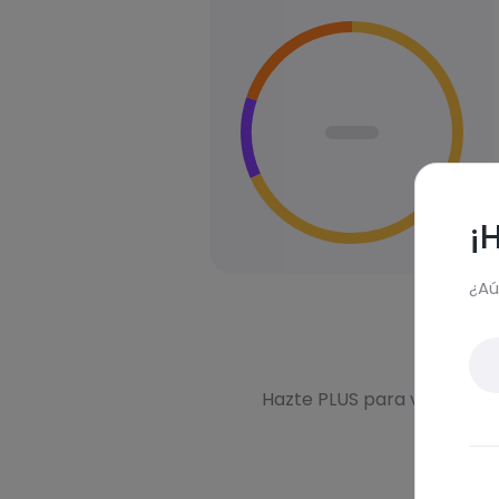
¡
¿Aú
Des
Hazte PLUS para ver la inf