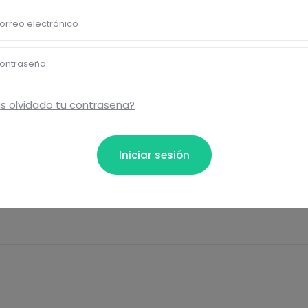
orreo electrónico
Eti
ontraseña
s olvidado tu contraseña?
ta...
Iniciar sesión
Comentar