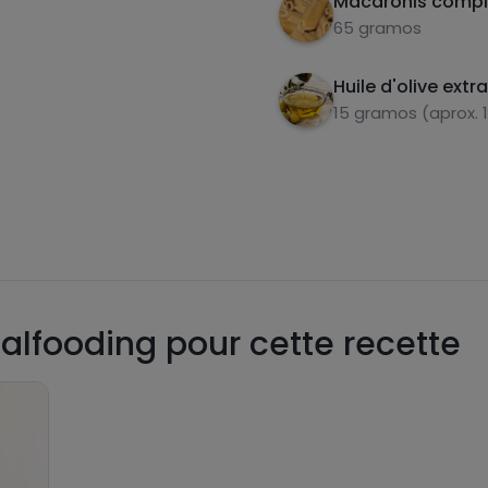
Macaronis compl
65 gramos
Huile d'olive extr
15 gramos (aprox. 
alfooding pour cette recette