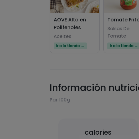
AOVE Alto en
Tomate Frit
Polifenoles
Salsas De
Tomate
Aceites
Ir a la tienda →
Ir a la tienda →
Información nutric
Par 100g
calories