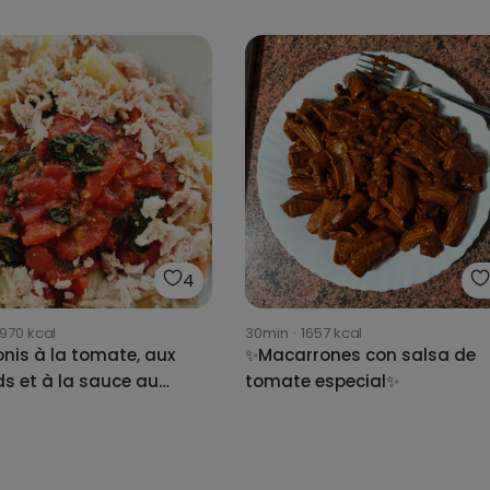
4
1970
kcal
30min
·
1657
kcal
nis à la tomate, aux
✨Macarrones con salsa de
ds et à la sauce au
tomate especial✨