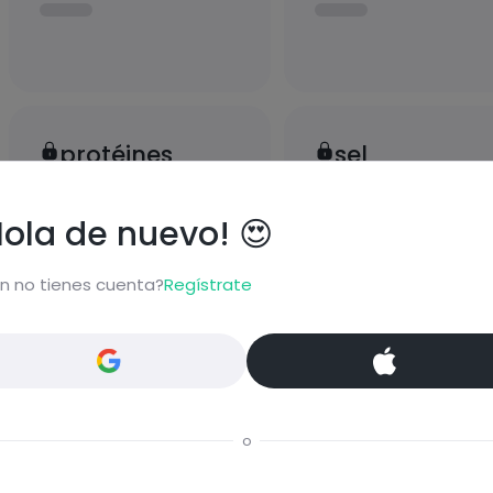
protéines
sel
Hola de nuevo! 😍
n no tienes cuenta?
Regístrate
bloquear información nutrici
ormación nutricional de las recetas, y desbloquear mucha
Pásate al PLUS
o