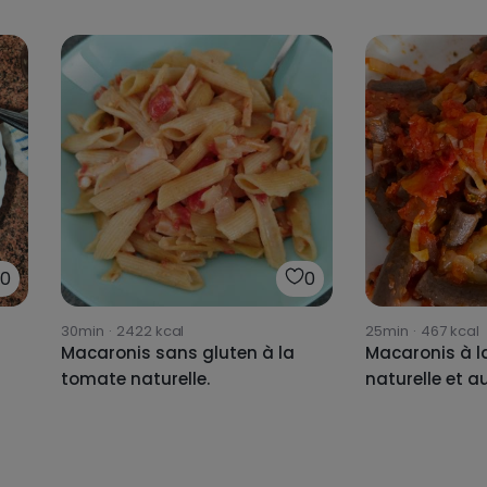
0
0
30min
·
2422
kcal
25min
·
467
kcal
Macaronis sans gluten à la
Macaronis à 
tomate naturelle.
naturelle et 