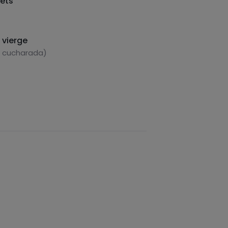
ets
a vierge
1 cucharada)