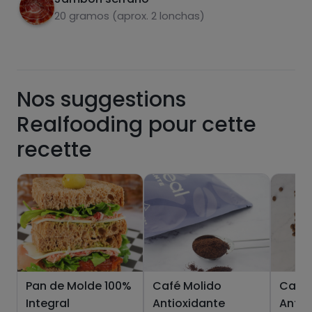
20 gramos (aprox. 2 lonchas)
sucres
graisses
saturées
Nos suggestions
Realfooding pour cette
recette
Hazte PLUS para ver la información nutricional
de las recetas, y desbloquear muchas más
funcionalidades PLUS.
Pásate al PLUS
Pan de Molde 100%
Café Molido
Café 
Integral
Antioxidante
Antio