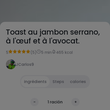
Toast au jambon serrano,
à l'œuf et à l'avocat.
5
(
5
)
5 min
465 kcal
JCarlos9
ingrédients
Steps
calories
Préparer une poêle à feu doux avec un filet
1
calories
-
1
ración
+
d'huile.