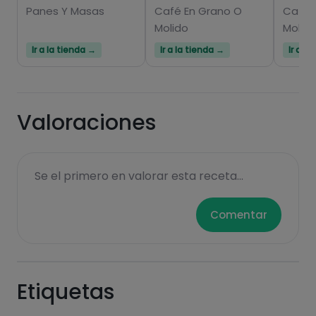
Panes Y Masas
Café En Grano O
Café 
Molido
Molid
Ir a la tienda →
Ir a la tienda →
Ir a l
Valoraciones
Se el primero en valorar esta receta...
Comentar
Etiquetas