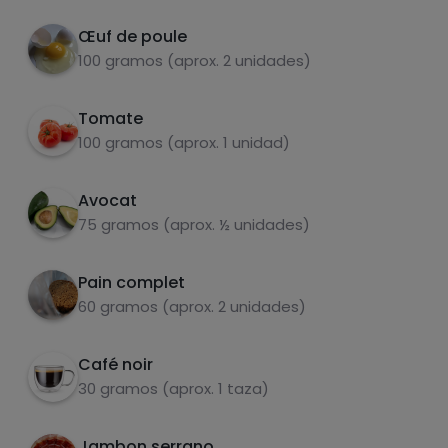
Par 100g
Lorsque la poêle est chaude, ajouter les œufs
2
Œuf de poule
et mélanger.
100 gramos (aprox. 2 unidades)
Couper la tomate et l'avocat en tranches et
3
les mettre dans une assiette.
Tomate
100 gramos (aprox. 1 unidad)
Avocat
carbohydrates
protéines
75 gramos (aprox. ½ unidades)
Pain complet
60 gramos (aprox. 2 unidades)
graisses
sel
Café noir
30 gramos (aprox. 1 taza)
Jambon serrano