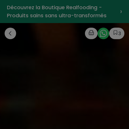
Découvrez la Boutique Realfooding -
›
Produits sains sans ultra-transformés
3