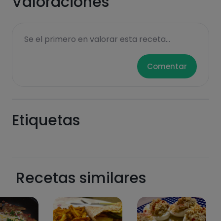
Valoraciones
sucres
graisses
Se el primero en valorar esta receta...
saturées
Comentar
Etiquetas
Hazte PLUS para ver la información nutricional
de las recetas, y desbloquear muchas más
funcionalidades PLUS.
Recetas similares
Pásate al PLUS