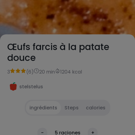
Œufs farcis à la patate
douce
3
(
6
)
20 min
1204 kcal
stelstelus
ingrédients
Steps
calories
Faire bouillir les œufs, les écaler, les couper
1
calories
-
5
raciones
+