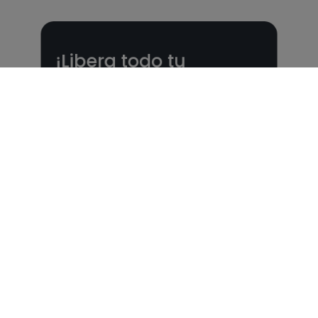
¡Libera todo tu
potencial con un Plan
nutricional!
Planes nutricionales adaptados a tu
objetivo 🎯 ¡Desbloquea todas las
funcionalidades PLUS!
Ver Planes