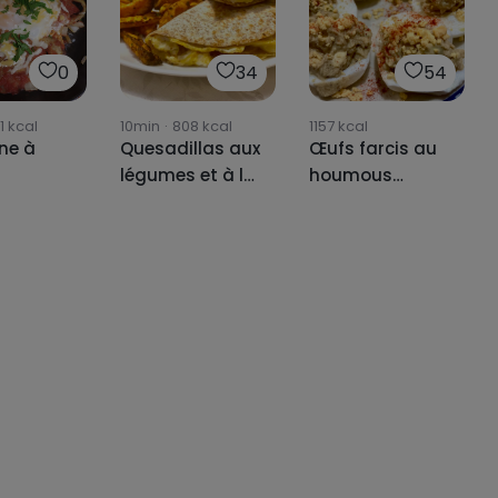
0
34
54
1
kcal
10min
·
808
kcal
1157
kcal
ne à
Quesadillas aux
Œufs farcis au
légumes et à la
houmous
patate douce
d'avocat
🍠🧀🌮