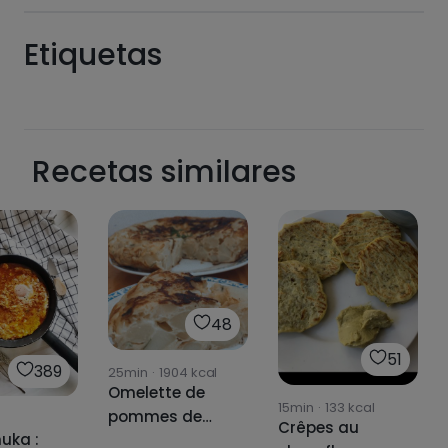
Etiquetas
Recetas similares
Hazte PLUS para ver la información nutricional
de las recetas, y desbloquear muchas más
funcionalidades PLUS.
Pásate al PLUS
48
51
389
25min
·
1904
kcal
Omelette de
15min
·
133
kcal
pommes de
Crêpes au
uka :
terre bouillies