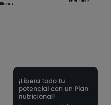
chou-fleur
lle aux
avec oignon et
 au
persil 🥔🧅🌿
¡Libera todo tu
potencial con un Plan
nutricional!
Planes nutricionales adaptados a tu