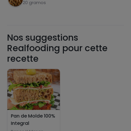
20 gramos
sucres
graisses
saturées
Nos suggestions
Realfooding pour cette
recette
Hazte PLUS para ver la información nutricional
de las recetas, y desbloquear muchas más
funcionalidades PLUS.
Pásate al PLUS
Pan de Molde 100%
Integral