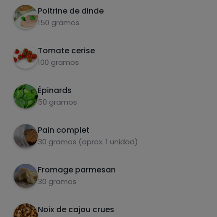
Poitrine de dinde
Préparer la sauce tzatziki. Ou l'acheter toute
3
150 gramos
prête (Mercadona)
Assembler la salade.
Tomate cerise
4
100 gramos
Épinards
carbohydrates
protéines
50 gramos
Pain complet
30 gramos (aprox. 1 unidad)
graisses
sel
Fromage parmesan
30 gramos
Noix de cajou crues