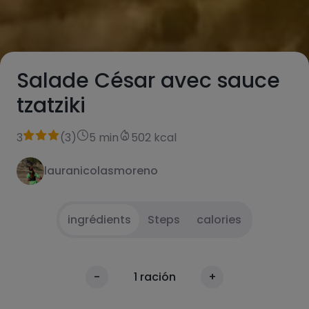
Salade César avec sauce
tzatziki
3
(
3
)
5 min
502 kcal
lauranicolasmoreno
ingrédients
Steps
calories
Griller la dinde
1
calories
-
1
ración
+
Par 100g
Faire griller le pain.
2