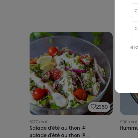
C
C
¿Ha
2360
1077
kcal
930
kcal
Salade d'été au thon 🏝
Hummus
Salade d'été au thon 🏝