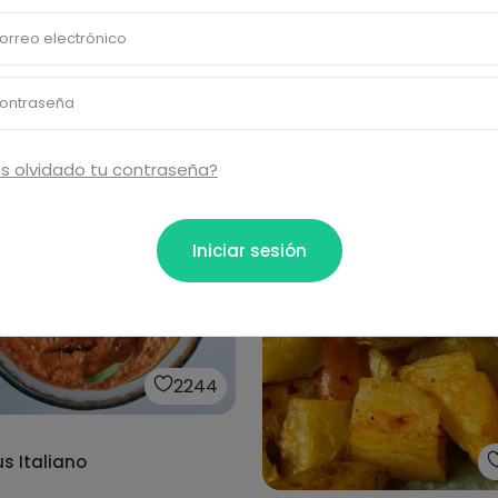
22min
·
537
kcal
orreo electrónico
Œufs farcis à l'avocat, au
fromage et au saumon
ontraseña
s olvidado tu contraseña?
Iniciar sesión
2244
 Italiano