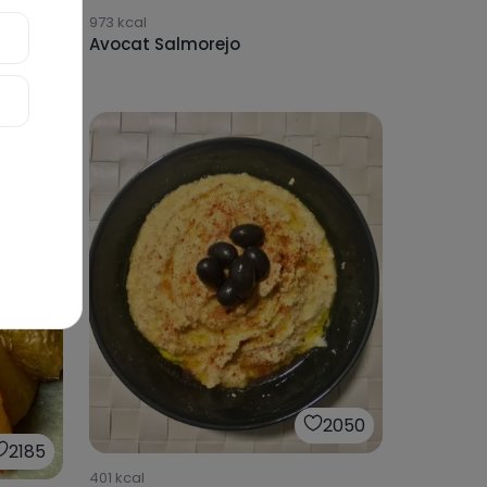
973
kcal
Avocat Salmorejo
2050
2185
401
kcal