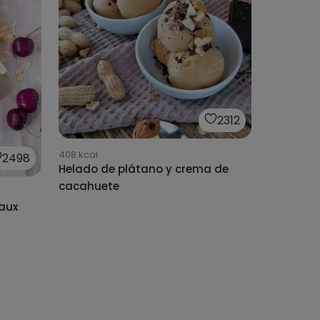
2312
408
kcal
2498
Helado de plátano y crema de
cacahuete
aux