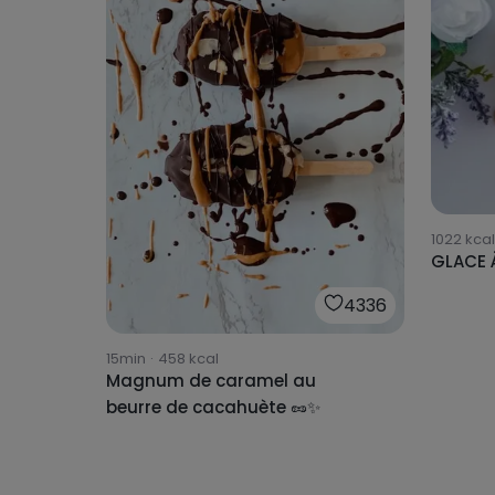
1022
kcal
GLACE 
4336
15min
·
458
kcal
Magnum de caramel au
beurre de cacahuète 🥜✨