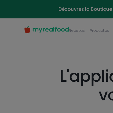
MyRealFood: Recetas y planes nutricionales
Découvrez la Boutique 
Recetas
Productos
L'appl
v