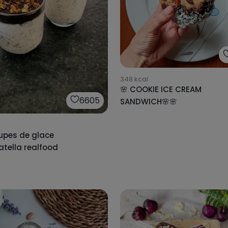
348
kcal
🌸 COOKIE ICE CREAM
6605
SANDWICH🌸🌸
upes de glace
atella realfood