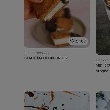
10487
55min
·
1830
kcal
GLACE MAXIBON KINDER
212
kcal
Mini co
stracci