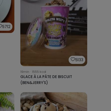
5712
5133
19min
·
1555
kcal
GLACE À LA PÂTE DE BISCUIT
(BEN&JERRY'S)