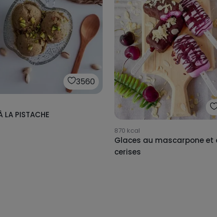
3560
À LA PISTACHE
870
kcal
Glaces au mascarpone et 
cerises