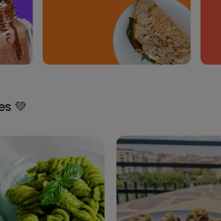
450
kcal
ie banane-chocolat
Smoothie à la mangue 🥭 e
la banane 🍌
285
kcal
Smoothie de 🥝
es 💚