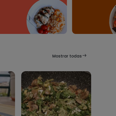
🍅 et riz 🍚 poke bowl 🐟 avocat
🥑 tomate 🍅 et riz 🍚.
t à
1028
Mostrar todas