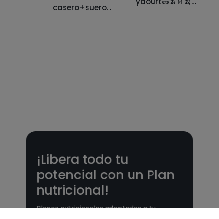
yaourt🥜🍌🥛🍌
casero+suero
🥛
de leche
¡Libera todo tu
potencial con un Plan
nutricional!
Planes nutricionales adaptados a tu
objetivo 🎯 ¡Desbloquea todas las