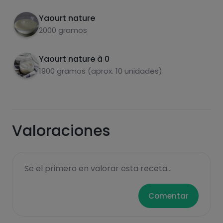
Yaourt nature
2000 gramos
Yaourt nature à 0
carbohydrates
protéines
1900 gramos (aprox. 10 unidades)
Valoraciones
graisses
sel
Se el primero en valorar esta receta...
Comentar
sucres
graisses
saturées