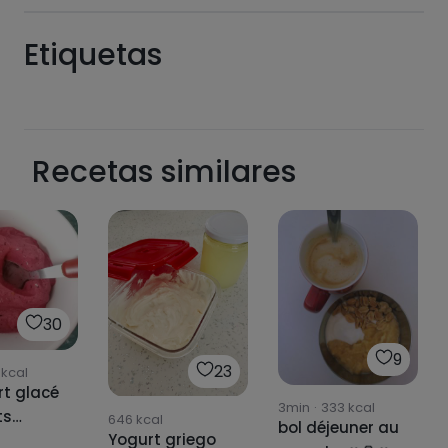
Etiquetas
Recetas similares
Hazte PLUS para ver la información nutricional
de las recetas, y desbloquear muchas más
funcionalidades PLUS.
Pásate al PLUS
30
9
23
kcal
t glacé
3min
·
333
kcal
ts
646
kcal
bol déjeuner au
Yogurt griego