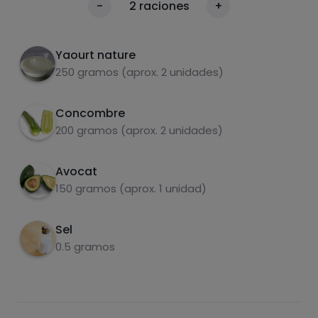
calories
-
2
raciones
+
morceaux.
Par 100g
Ouvrir l'avocat et retirer le noyau.
2
Yaourt nature
250 gramos (aprox. 2 unidades)
Mettre le concombre, l'avocat, le yaourt et le
3
sel dans le mixeur et mixer.
Concombre
Conserver au réfrigérateur pour qu'il reste
4
200 gramos (aprox. 2 unidades)
frais.
Avocat
carbohydrates
protéines
150 gramos (aprox. 1 unidad)
Sel
0.5 gramos
graisses
sel