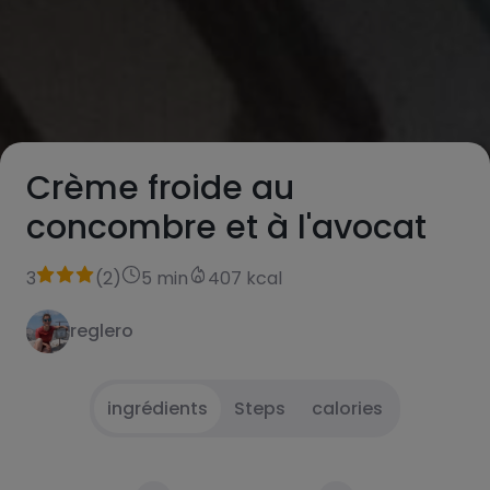
Crème froide au
concombre et à l'avocat
3
(
2
)
5 min
407 kcal
reglero
ingrédients
Steps
calories
Éplucher et couper le concombre en
1