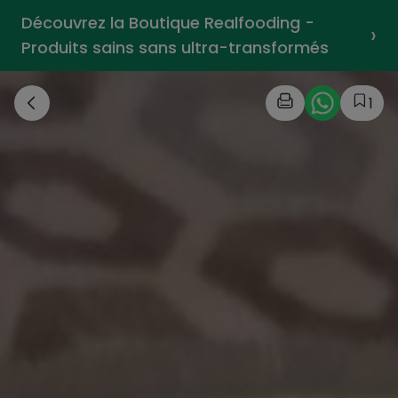
Découvrez la Boutique Realfooding -
›
Produits sains sans ultra-transformés
1