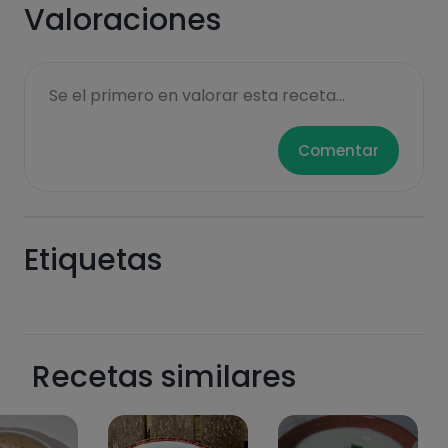
Valoraciones
sucres
graisses
Se el primero en valorar esta receta...
saturées
Comentar
Etiquetas
Hazte PLUS para ver la información nutricional
de las recetas, y desbloquear muchas más
funcionalidades PLUS.
Recetas similares
Pásate al PLUS