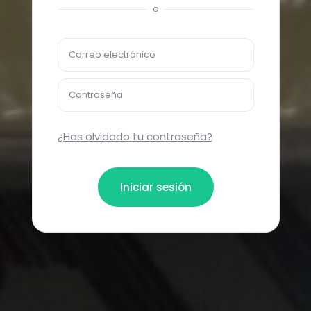
o
Correo electrónico
Contraseña
¿Has olvidado tu contraseña?
Iniciar sesión