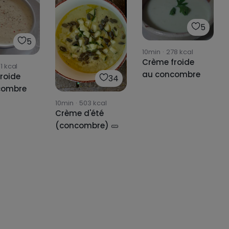
5
5
10min
·
278
kcal
Crème froide
1
kcal
au concombre
roide
34
combre
10min
·
503
kcal
Crème d'été
(concombre) 🥒