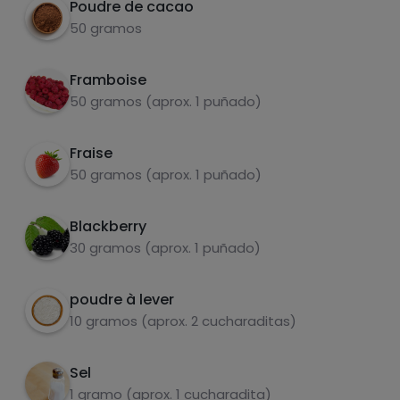
Poudre de cacao
50 gramos
Framboise
50 gramos (aprox. 1 puñado)
Hazte PLUS para ver la información nutricional
de las recetas, y desbloquear muchas más
funcionalidades PLUS.
Fraise
50 gramos (aprox. 1 puñado)
Pásate al PLUS
Blackberry
30 gramos (aprox. 1 puñado)
poudre à lever
10 gramos (aprox. 2 cucharaditas)
Sel
1 gramo (aprox. 1 cucharadita)