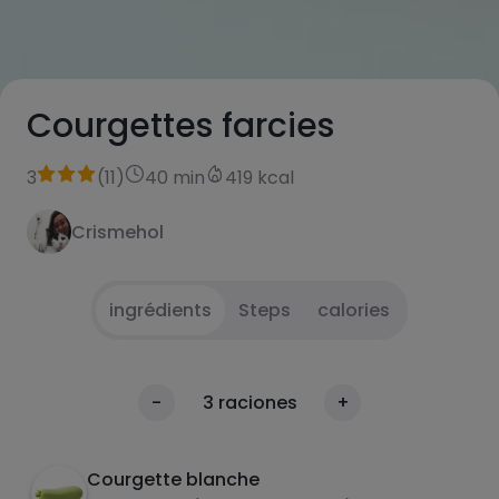
Courgettes farcies
3
(
11
)
40 min
419 kcal
Crismehol
ingrédients
Steps
calories
Vider les courgettes, assaisonner de sel et de
1
calories
-
3
raciones
+
poivre et passer au micro-ondes pendant 10
Par 100g
minutes jusqu'à ce qu'elles soient tendres,
plus longtemps si nécessaire.
Courgette blanche