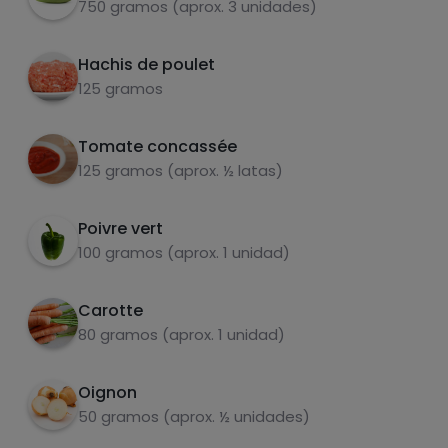
750 gramos (aprox. 3 unidades)
Hachis de poulet
125 gramos
Tomate concassée
carbohydrates
protéines
125 gramos (aprox. ½ latas)
Poivre vert
Hacher les légumes et les faire cuire dans une
2
100 gramos (aprox. 1 unidad)
poêle avec la "viande" de courgette. Ajouter
la viande hachée lorsque les légumes sont
graisses
sel
cuits et lorsque la viande est cuite, ajouter les
Carotte
tomates frites et les épices.
80 gramos (aprox. 1 unidad)
Oignon
50 gramos (aprox. ½ unidades)
sucres
graisses