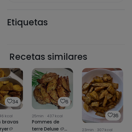
Etiquetas
Recetas similares
34
6
36
46
kcal
25min
·
437
kcal
s bravas
Pommes de
fryer🥔
terre Deluxe 🥔🍟
23min
·
307
kcal