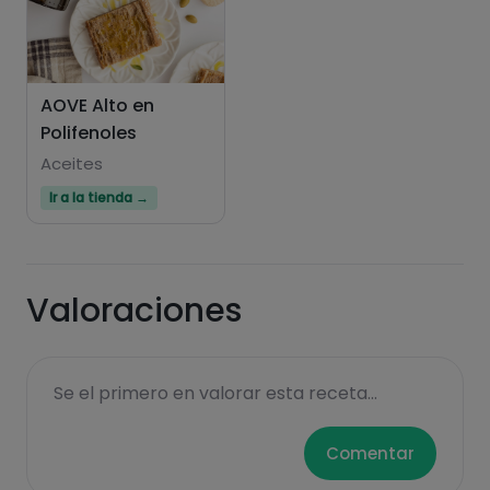
AOVE Alto en
Polifenoles
Hazte PLUS para ver la información nutricional
de las recetas, y desbloquear muchas más
Aceites
funcionalidades PLUS.
Ir a la tienda →
Pásate al PLUS
Valoraciones
Se el primero en valorar esta receta...
Comentar