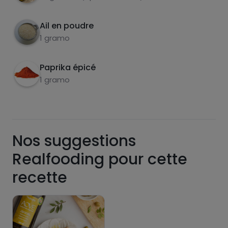
retourner et faire frire pendant 5 minutes
supplémentaires.
Ail en poudre
carbohydrates
protéines
1 gramo
Paprika épicé
1 gramo
graisses
sel
Nos suggestions
Realfooding pour cette
sucres
graisses
recette
saturées