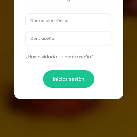
o
Correo electrónico
Contraseña
¿Has olvidado tu contraseña?
Iniciar sesión