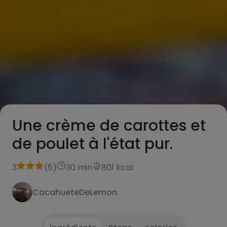
Une crème de carottes et
de poulet à l'état pur.
3
(
5
)
30 min
801 kcal
CacahueteDeLemon