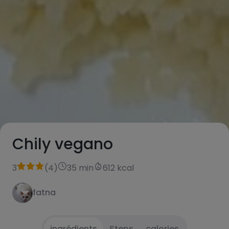
Chily vegano
3
(
4
)
35 min
612 kcal
fatna
ingrédients
Steps
calories