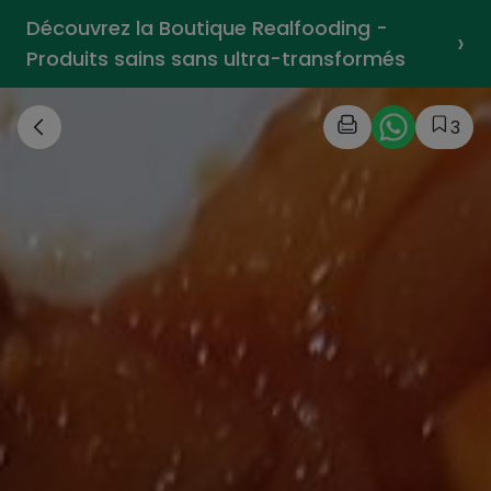
Découvrez la Boutique Realfooding -
›
Produits sains sans ultra-transformés
3