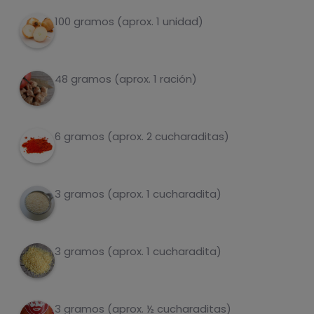
graisses
sel
100 gramos (aprox. 1 unidad)
48 gramos (aprox. 1 ración)
sucres
graisses
saturées
6 gramos (aprox. 2 cucharaditas)
3 gramos (aprox. 1 cucharadita)
3 gramos (aprox. 1 cucharadita)
Hazte PLUS para ver la información nutricional
de las recetas, y desbloquear muchas más
funcionalidades PLUS.
3 gramos (aprox. ½ cucharaditas)