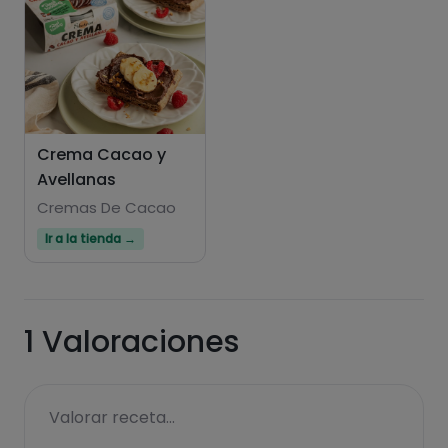
Crema Cacao y
Avellanas
Hazte PLUS para ver la información nutricional
de las recetas, y desbloquear muchas más
Cremas De Cacao
funcionalidades PLUS.
Ir a la tienda →
Pásate al PLUS
1
Valoraciones
Valorar receta...