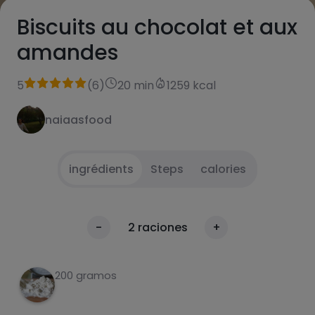
Biscuits au chocolat et aux
amandes
5
(
6
)
20 min
1259 kcal
naiaasfood
ingrédients
Steps
calories
Mettre les œufs et la crème de cacao dans
1
calories
-
2
raciones
+
un bol et fouetter.
Par 100g
Ajouter la farine et mélanger jusqu'à
2
200 gramos
l'obtention d'une pâte homogène.
Casser les amandes en très petits morceaux
3