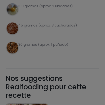
et les ajouter à la pâte.
100 gramos (aprox. 2 unidades)
On fait des petites boules et on les met au
4
four à 180° pendant 20'.
45 gramos (aprox. 3 cucharadas)
carbohydrates
protéines
30 gramos (aprox. 1 puñado)
graisses
sel
Nos suggestions
Realfooding pour cette
sucres
graisses
recette
saturées