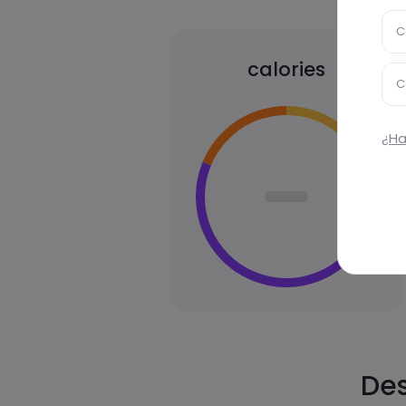
C
calories
C
¿Ha
Des