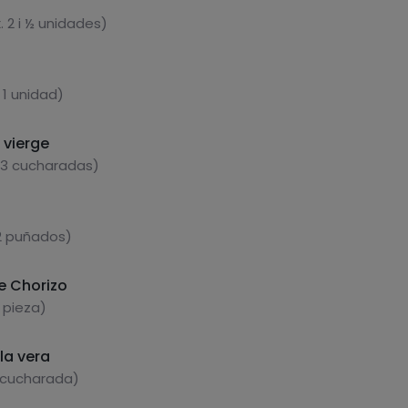
 2 i ½ unidades)
 1 unidad)
a vierge
 3 cucharadas)
 2 puñados)
e Chorizo
 pieza)
la vera
1 cucharada)