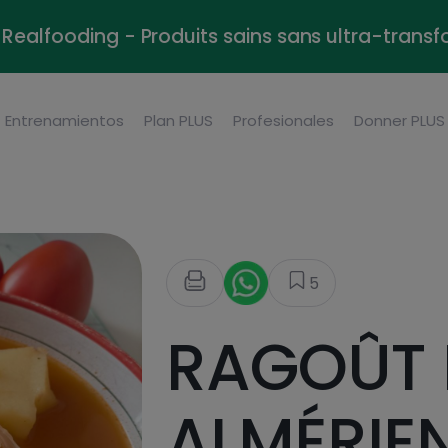
Realfooding - Produits sains sans ultra-trans
Entrenamientos
Plan PLUS
Profesionales
Donner PLUS
5
RAGOÛT 
ALMÉRIE