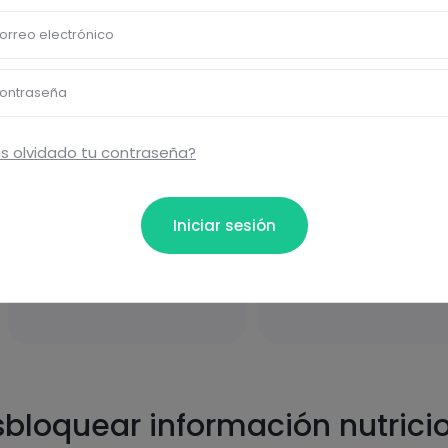
orreo electrónico
carbohydrates
graisses
ontraseña
s olvidado tu contraseña?
Iniciar sesión
protéines
sel
bloquear información nutrici