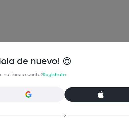
Hola de nuevo! 😍
n no tienes cuenta?
Regístrate
ional
o