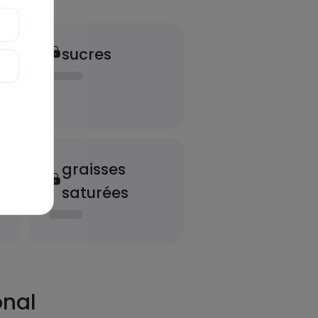
sucres
graisses
saturées
onal