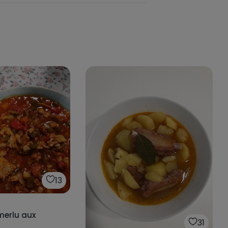
13
merlu aux
31