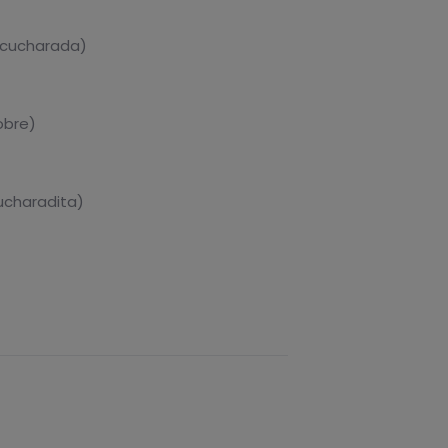
1 cucharada)
obre)
cucharadita)