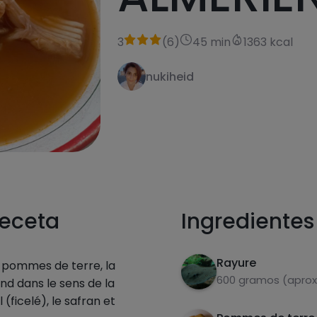
3
(
6
)
45 min
1363 kcal
nukiheid
receta
Ingredientes
Rayure
s pommes de terre, la
600 gramos (aprox
d dans le sens de la
l (ficelé), le safran et