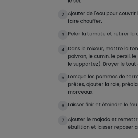
le sel.
Ajouter de l'eau pour couvrir 
2
faire chauffer.
Peler la tomate et retirer la 
3
Dans le mixeur, mettre la tom
4
poivron, le cumin, le persil, le 
le supportez). Broyer le tout
Lorsque les pommes de terr
5
prêtes, ajouter la raie, pré
morceaux.
Laisser finir et éteindre le feu
6
Ajouter le majado et remettre
7
ébullition et laisser reposer a