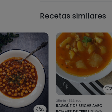
Recetas similares
35min
·
533
kcal
RAGOÛT DE SEICHE AVEC
23
POMMES DE TERRE 🦑🥔🥔