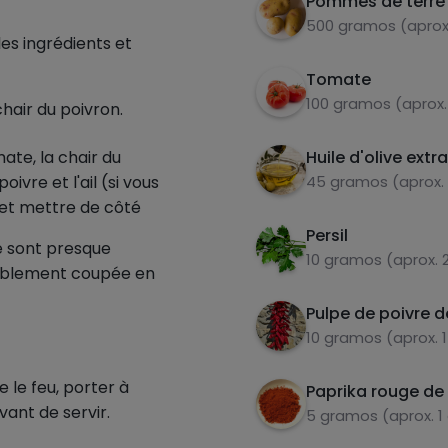
Pommes de terre
500 gramos (aprox.
les ingrédients et
Tomate
100 gramos (aprox.
chair du poivron.
ate, la chair du
Huile d'olive extr
poivre et l'ail (si vous
45 gramos (aprox.
 et mettre de côté
Persil
e sont presque
10 gramos (aprox.
alablement coupée en
Pulpe de poivre d
10 gramos (aprox. 1
 le feu, porter à
Paprika rouge de 
vant de servir.
5 gramos (aprox. 