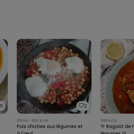
25
2
25min
·
860
kcal
686
kcal
Pois chiches aux légumes et
💚 Ragoût de 
à l'œuf
légumes 💚