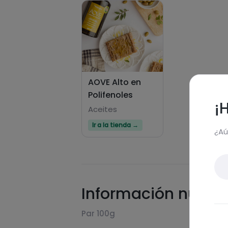
AOVE Alto en
Polifenoles
¡
Aceites
Ir a la tienda →
¿Aú
Información nutric
Par 100g