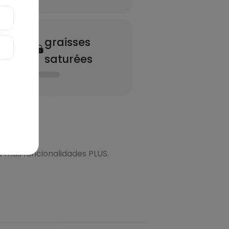
graisses
saturées
onal
s más funcionalidades PLUS.