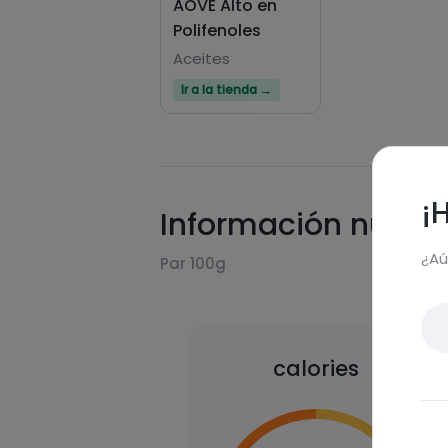
AOVE Alto en
Polifenoles
Aceites
Ir a la tienda →
¡
Información nutric
¿Aú
Par 100g
calories