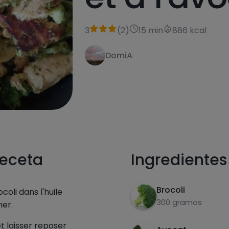
3
(
2
)
15 min
886 kcal
DomiA
receta
Ingredientes
Brocoli
ocoli dans l'huile
300 gramos
ner.
t laisser reposer