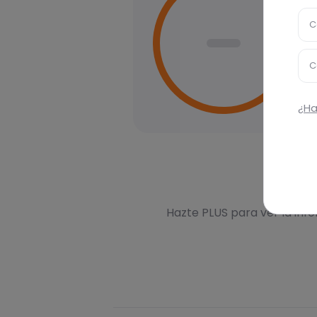
C
C
¿Ha
Des
Hazte PLUS para ver la inf