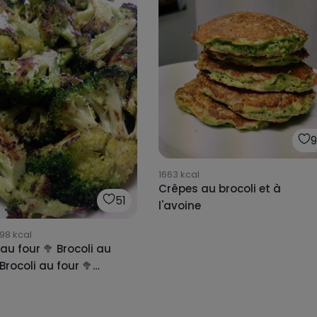
1663
kcal
Crêpes au brocoli et à
51
l'avoine
198
kcal
 au four 🥦 Brocoli au
 Brocoli au four 🥦
 au four 🥦 Brocoli au