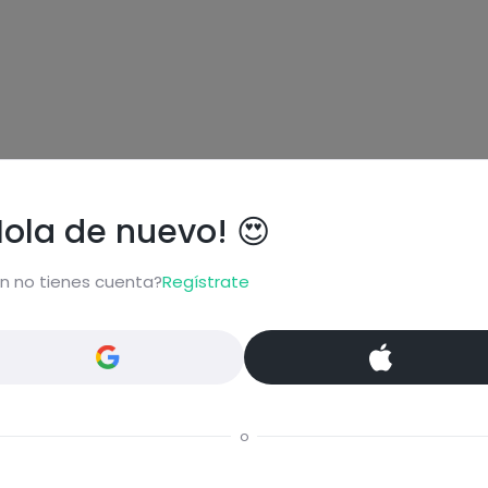
Hola de nuevo! 😍
ional
n no tienes cuenta?
Regístrate
carbohydrates
graisses
o