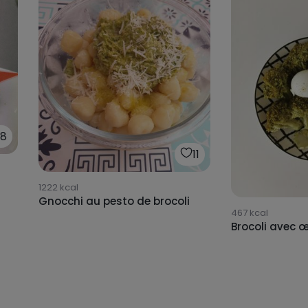
98
11
1222
kcal
Gnocchi au pesto de brocoli
467
kcal
Brocoli avec 