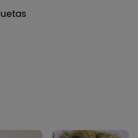
quetas