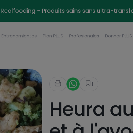
Realfooding - Produits sains sans ultra-trans
Entrenamientos
Plan PLUS
Profesionales
Donner PLUS
1
Heura au
et à l'av