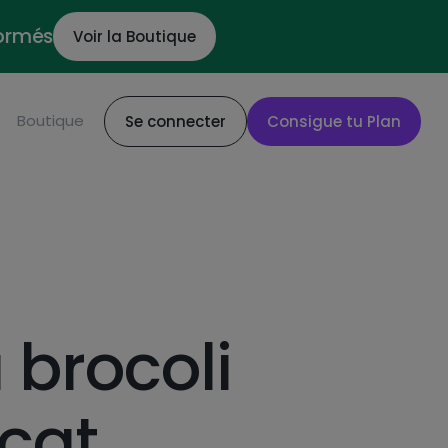
formés
Voir la Boutique
Boutique
Se connecter
Consigue tu Plan
 brocoli
ocat