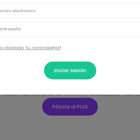
orreo electrónico
protéines
sel
ontraseña
s olvidado tu contraseña?
Iniciar sesión
bloquear información nutrici
ormación nutricional de las recetas, y desbloquear mucha
Pásate al PLUS