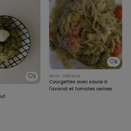
8
18min
·
1485
kcal
3
Courgettes avec sauce à
l'avocat et tomates cerises
œuf