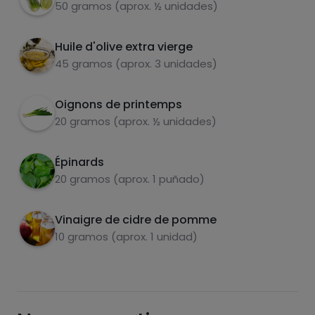
50 gramos (aprox. ½ unidades)
Huile d'olive extra vierge
45 gramos (aprox. 3 unidades)
sucres
graisses
saturées
Oignons de printemps
20 gramos (aprox. ½ unidades)
Épinards
20 gramos (aprox. 1 puñado)
Vinaigre de cidre de pomme
10 gramos (aprox. 1 unidad)
Hazte PLUS para ver la información nutricional
de las recetas, y desbloquear muchas más
funcionalidades PLUS.
Pásate al PLUS