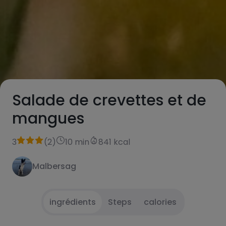
Salade de crevettes et de
mangues
3
(
2
)
10 min
841 kcal
Malbersag
ingrédients
Steps
calories