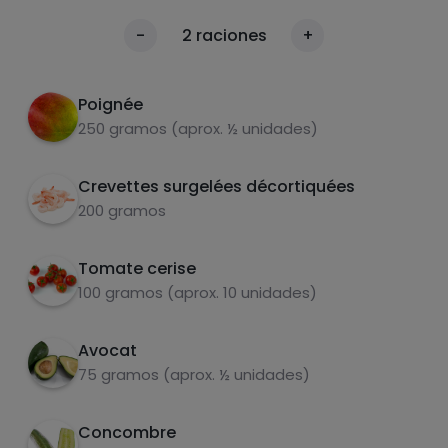
Faire cuire les crevettes dans la poêle.
1
calories
-
2
raciones
+
Hacher les ingrédients et mettre le tout dans
Par 100g
un bol. Assaisonner selon le goût. Super
rapide et frais.
Poignée
250 gramos (aprox. ½ unidades)
Crevettes surgelées décortiquées
200 gramos
Tomate cerise
carbohydrates
protéines
100 gramos (aprox. 10 unidades)
Avocat
75 gramos (aprox. ½ unidades)
graisses
sel
Concombre