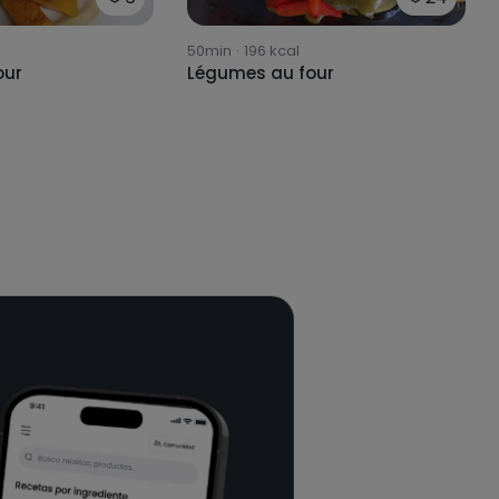
50min
·
196
kcal
our
Légumes au four