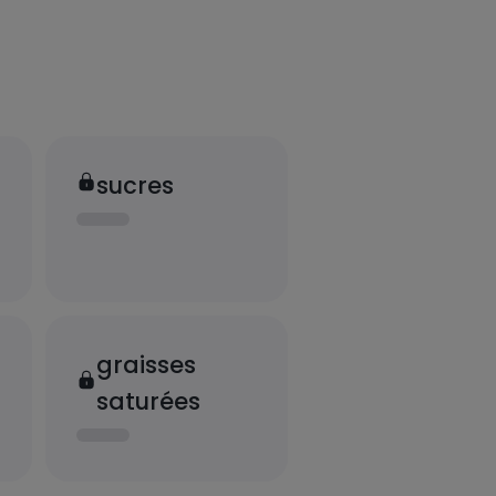
sucres
graisses
saturées