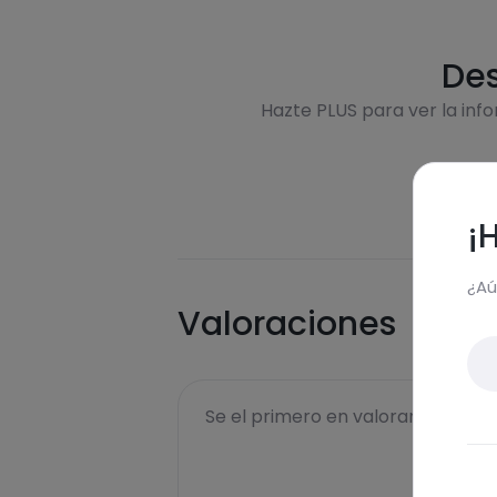
Des
Hazte PLUS para ver la inf
¡
¿Aú
Valoraciones
Se el primero en valorar esta rece