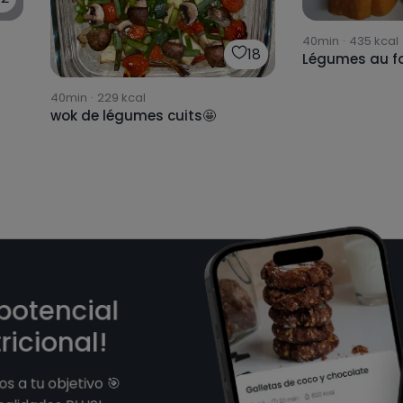
40min
·
435
kcal
18
Légumes au f
40min
·
229
kcal
wok de légumes cuits🤩
 potencial
ricional!
s a tu objetivo 🎯