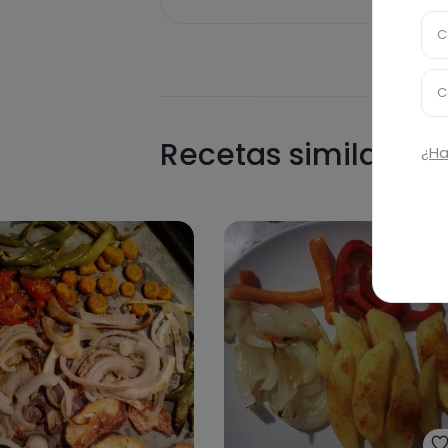
C
C
Recetas similares
¿Ha