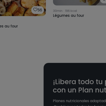
56
30min
·
196
kcal
Légumes au four
s au four
¡Libera todo tu
con un Plan nut
Planes nutricionales adaptado