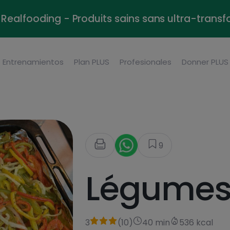
Realfooding - Produits sains sans ultra-trans
Entrenamientos
Plan PLUS
Profesionales
Donner PLUS
9
Légumes 
3
(
10
)
40 min
536 kcal