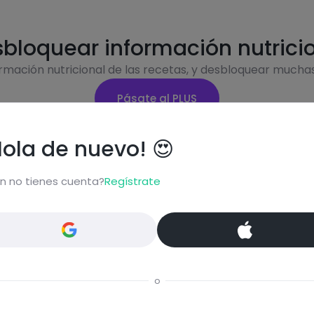
bloquear información nutrici
ormación nutricional de las recetas, y desbloquear mucha
Pásate al PLUS
Hola de nuevo! 😍
n no tienes cuenta?
Regístrate
Eti
ta...
o
Comentar