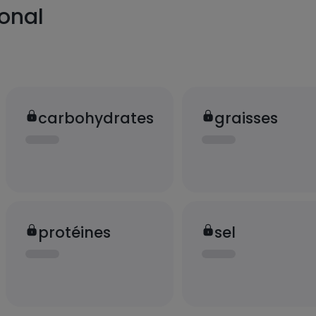
ional
carbohydrates
graisses
protéines
sel