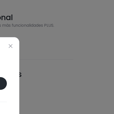
onal
s más funcionalidades PLUS.
quetas