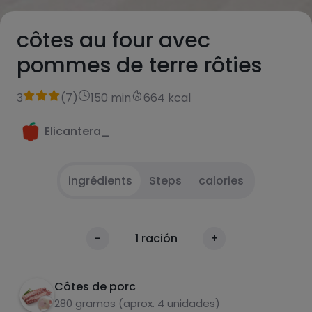
côtes au four avec
pommes de terre rôties
3
(
7
)
150 min
664 kcal
Elicantera_
ingrédients
Steps
calories
Préchauffer le four à 180 degrés pendant
1
calories
-
1
ración
+
environ 12 minutes.
Par 100g
Placer les côtes sur un plateau et après le
2
Côtes de porc
temps de préchauffage, enfourner.
280 gramos (aprox. 4 unidades)