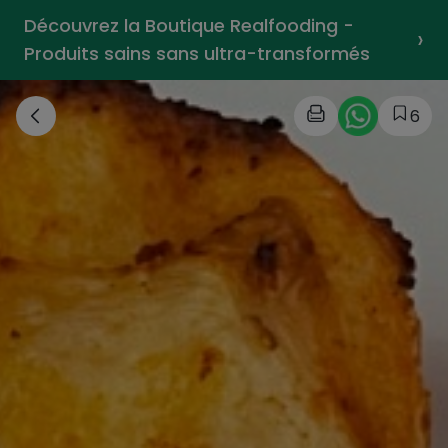
Découvrez la Boutique Realfooding -
›
Produits sains sans ultra-transformés
6