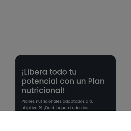
¡Libera todo tu
potencial con un Plan
nutricional!
Planes nutricionales adaptados a tu
objetivo 🎯 ¡Desbloquea todas las
funcionalidades PLUS!