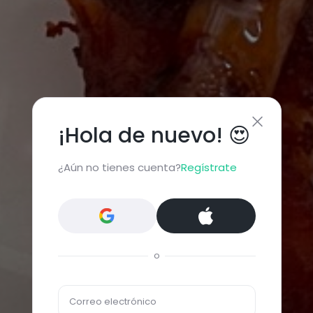
¡Hola de nuevo! 😍
¿Aún no tienes cuenta?
Regístrate
o
Correo electrónico