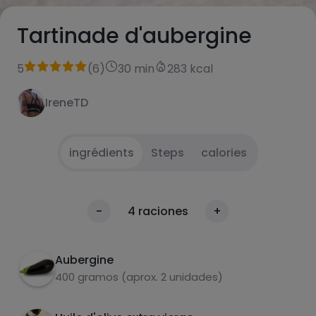
Tartinade d'aubergine
5
(
6
)
30 min
283 kcal
IreneTD
ingrédients
Steps
calories
Rôtir les aubergines et retirer la chair.
1
calories
-
4
raciones
+
Par 100g
Mettre dans un robot avec les autres
2
ingrédients et mixer.
Aubergine
400 gramos (aprox. 2 unidades)