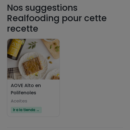
Nos suggestions
Realfooding pour cette
recette
Hazte PLUS para ver la información nutricional
de las recetas, y desbloquear muchas más
funcionalidades PLUS.
Pásate al PLUS
AOVE Alto en
Polifenoles
Aceites
Ir a la tienda →