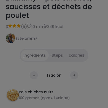
saucisses et déchets de
poulet
3
(
5
)
10 min
349 kcal
Estelamm7
ingrédients
Steps
calories
Préparez d'abord la saucisse et le poulet,
1
calories
-
1
ración
+
égouttez les pois chiches et ajoutez le tout
Par 100g
dans l'assiette.
Pois chiches cuits
100 gramos (aprox. 1 unidad)