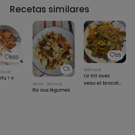
Recetas similares
55
850
1
1260
kcal
1
kcal
riz frit avec
ofu ! 🍚
veau et brocoli
15min
·
310
kcal
Riz aux légumes
🍚🥢🥡