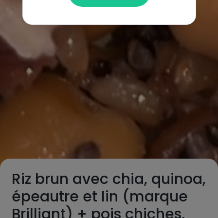
Riz brun avec chia, quinoa,
épeautre et lin (marque
Brilliant) + pois chiches,