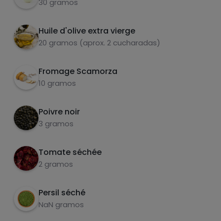
30 gramos
l'autre jour) et couper 10 g de fromage fumé
en cubes.
graisses
sel
Huile d'olive extra vierge
20 gramos (aprox. 2 cucharadas)
Fromage Scamorza
10 gramos
sucres
graisses
saturées
Poivre noir
3 gramos
Tomate séchée
2 gramos
Persil séché
NaN gramos
Hazte PLUS para ver la información nutricional
de las recetas, y desbloquear muchas más