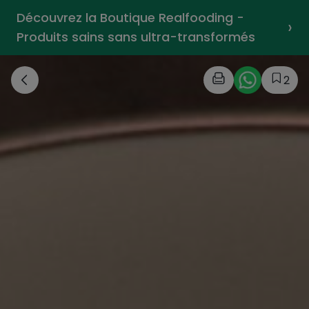
Découvrez la Boutique Realfooding -
›
Produits sains sans ultra-transformés
2