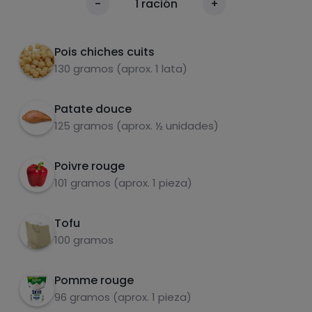
calories
-
1
ración
+
temps, faire cuire les poivrons, ajouter le tofu
Par 100g
et les pois chiches.
Pois chiches cuits
130 gramos (aprox. 1 lata)
Patate douce
125 gramos (aprox. ½ unidades)
Poivre rouge
carbohydrates
protéines
101 gramos (aprox. 1 pieza)
Tofu
100 gramos
graisses
sel
Pomme rouge
96 gramos (aprox. 1 pieza)