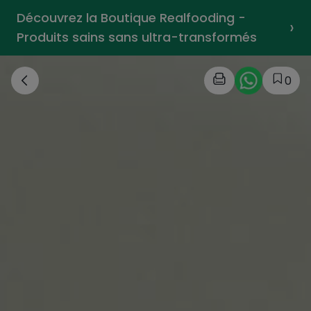
Découvrez la Boutique Realfooding -
›
Produits sains sans ultra-transformés
0