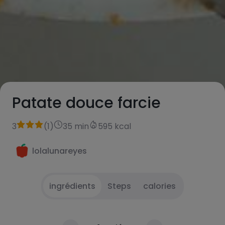
Patate douce farcie
3
(
1
)
35 min
595 kcal
lolalunareyes
ingrédients
Steps
calories
Faire rôtir la patate douce et, pendant ce
1