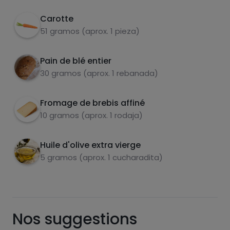
Carotte
51 gramos (aprox. 1 pieza)
sucres
graisses
saturées
Pain de blé entier
30 gramos (aprox. 1 rebanada)
Fromage de brebis affiné
10 gramos (aprox. 1 rodaja)
Huile d'olive extra vierge
5 gramos (aprox. 1 cucharadita)
Hazte PLUS para ver la información nutricional
de las recetas, y desbloquear muchas más
funcionalidades PLUS.
Pásate al PLUS
Nos suggestions