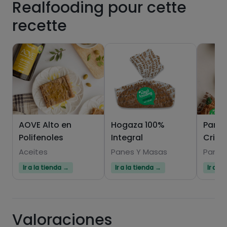
Realfooding pour cette
recette
AOVE Alto en
Hogaza 100%
Pan 1
Polifenoles
Integral
Crist
Aceites
Panes Y Masas
Panes
Ir a la tienda →
Ir a la tienda →
Ir a l
Valoraciones