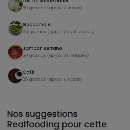
Lait de vache entier
60 gramos (aprox. ½ vasos)
Guacamole
carbohydrates
protéines
40 gramos (aprox. 2 cucharadas)
Jambon serrano
30 gramos (aprox. 3 unidades)
graisses
sel
Café
25 gramos (aprox. ½ tazas)
sucres
graisses
Nos suggestions
saturées
Realfooding pour cette