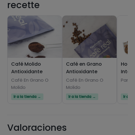
recette
Hazte PLUS para ver la información nutricional
de las recetas, y desbloquear muchas más
funcionalidades PLUS.
Café Molido
Café en Grano
Hoga
Antioxidante
Antioxidante
Integ
Pásate al PLUS
Café En Grano O
Café En Grano O
Panes
Molido
Molido
Ir a la tienda →
Ir a la tienda →
Ir a l
Valoraciones