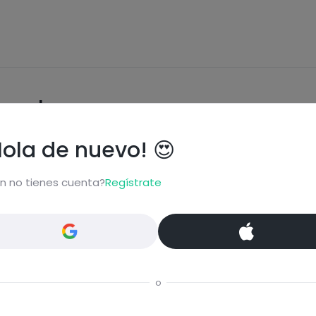
ional
Hola de nuevo! 😍
n no tienes cuenta?
Regístrate
carbohydrates
graisses
o