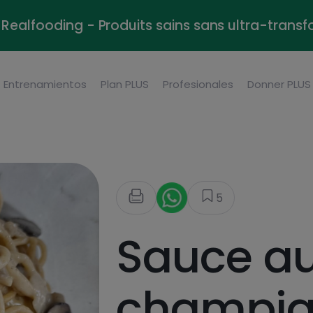
Realfooding - Produits sains sans ultra-trans
Entrenamientos
Plan PLUS
Profesionales
Donner PLUS
5
Sauce a
champig