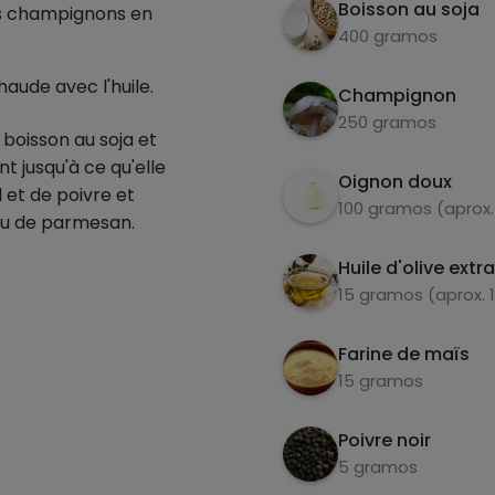
Boisson au soja
es champignons en
400 gramos
aude avec l'huile.
Champignon
250 gramos
 boisson au soja et
nt jusqu'à ce qu'elle
Oignon doux
l et de poivre et
100 gramos (aprox.
eu de parmesan.
Huile d'olive extr
15 gramos (aprox. 
Farine de maïs
15 gramos
Poivre noir
5 gramos