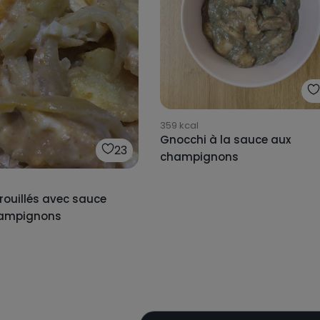
359
kcal
Gnocchi à la sauce aux
23
champignons
rouillés avec sauce
hampignons