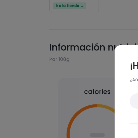
Ir a la tienda →
Información nutric
Par 100g
¡
¿Aú
calories