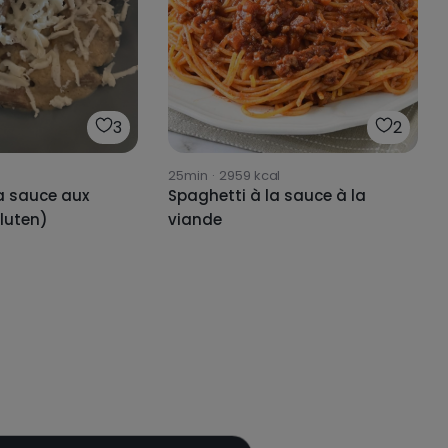
3
2
25min
·
2959
kcal
a sauce aux
Spaghetti à la sauce à la
luten)
viande