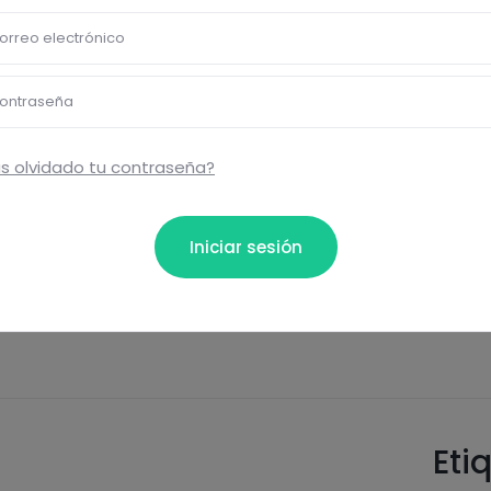
protéines
sel
orreo electrónico
ontraseña
s olvidado tu contraseña?
bloquear información nutrici
Iniciar sesión
ormación nutricional de las recetas, y desbloquear mucha
Pásate al PLUS
Eti