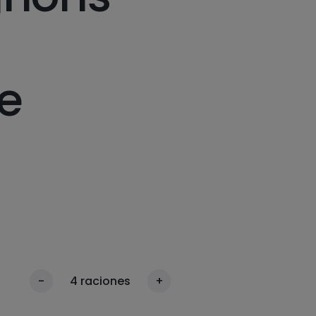
e
-
4
raciones
+