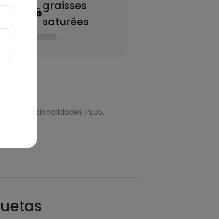
graisses
saturées
onal
s más funcionalidades PLUS.
quetas