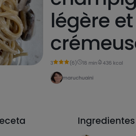
légère et
crémeus
3
(
6
)
18 min
436 kcal
maruchuaini
receta
Ingredientes