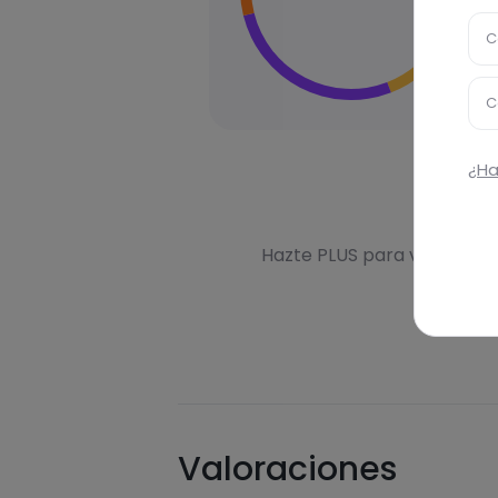
C
C
¿Ha
Des
Hazte PLUS para ver la inf
Valoraciones