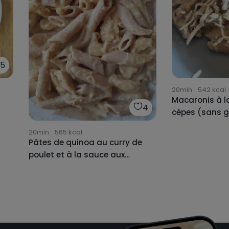
5
20min
·
542
kcal
Macaronis à l
4
cèpes (sans g
20min
·
565
kcal
Pâtes de quinoa au curry de
poulet et à la sauce aux
courgettes