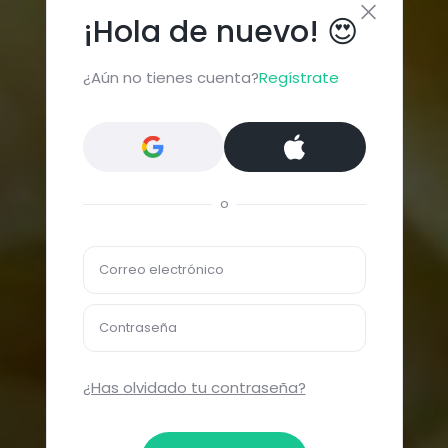
¡Hola de nuevo! 😍
¿Aún no tienes cuenta?
Regístrate
o
Correo electrónico
Contraseña
¿Has olvidado tu contraseña?