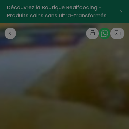
Découvrez la Boutique Realfooding -
›
Produits sains sans ultra-transformés
1