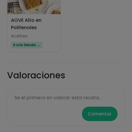
AOVE Alto en
Polifenoles
Hazte PLUS para ver la información nutricional
de las recetas, y desbloquear muchas más
Aceites
funcionalidades PLUS.
Ir a la tienda →
Pásate al PLUS
Valoraciones
Se el primero en valorar esta receta...
Comentar