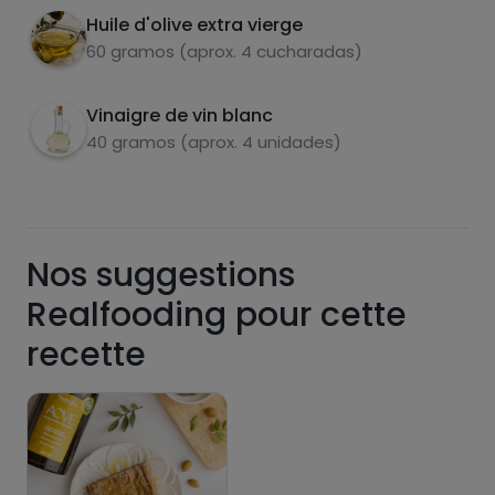
Huile d'olive extra vierge
carbohydrates
protéines
60 gramos (aprox. 4 cucharadas)
Vinaigre de vin blanc
40 gramos (aprox. 4 unidades)
graisses
sel
Nos suggestions
Realfooding pour cette
sucres
graisses
recette
saturées