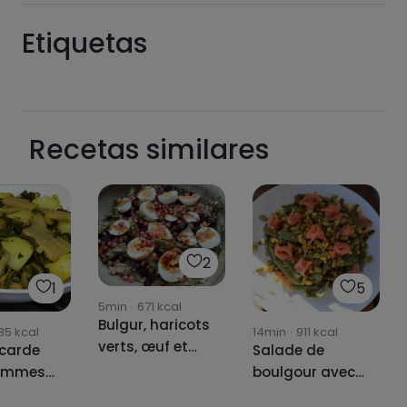
Etiquetas
Recetas similares
2
1
5
5min
·
671
kcal
Bulgur, haricots
35
kcal
14min
·
911
kcal
verts, œuf et
 carde
Salade de
salade de
ommes
boulgour avec
grenade avec
vinaigrette