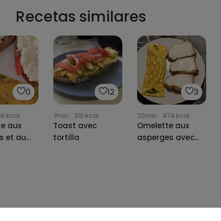
Recetas similares
0
12
3
05
kcal
7min
·
310
kcal
20min
·
474
kcal
e aux
Toast avec
Omelette aux
s et au
tortilla
asperges avec
llé
toast