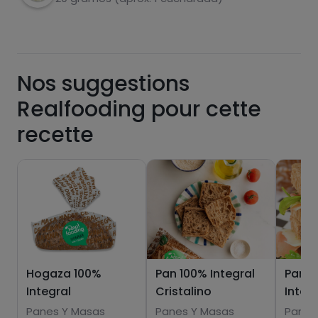
Nos suggestions
graisses
sel
Realfooding pour cette
recette
sucres
graisses
saturées
Hogaza 100%
Pan 100% Integral
Pan d
Integral
Cristalino
Integ
Panes Y Masas
Panes Y Masas
Panes