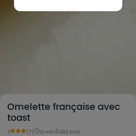
Omelette française avec
toast
3
(
7
)
10 min
265 kcal