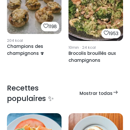
1198
1953
204
kcal
Champions des
10min
·
24
kcal
Brocolis brouillés aux
champignons 🍄
champignons
Recettes
Mostrar todas
populaires ✨
2446
2748
2266
2417
1990
1979
2192
2113
2480
2245
2030
2299
2134
1987
1975
3118