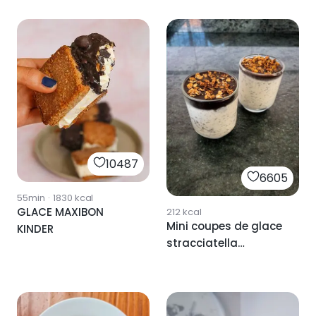
10487
6605
55min
·
1830
kcal
GLACE MAXIBON
212
kcal
Mini coupes de glace
KINDER
stracciatella
realfood