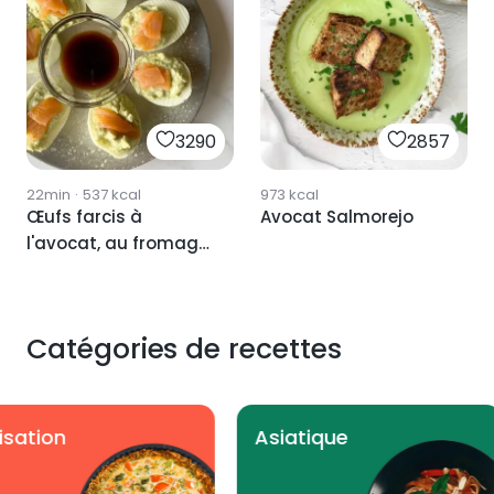
3290
2857
22min
·
537
kcal
973
kcal
Œufs farcis à
Avocat Salmorejo
l'avocat, au fromage
et au saumon
Catégories de recettes
gumes
Utilisation
2360
1428
1066
2185
1028
1990
840
902
2244
2050
1042
1730
1386
886
763
997