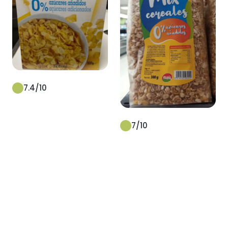
7.4
/10
7
/10