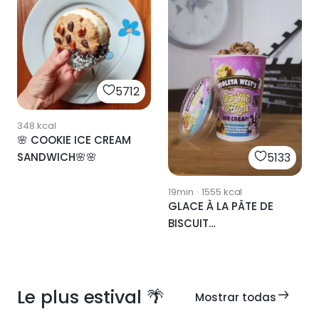
5712
348
kcal
🌸 COOKIE ICE CREAM
SANDWICH🌸🌸
5133
19min
·
1555
kcal
GLACE À LA PÂTE DE
BISCUIT
(BEN&JERRY'S)
Le plus estival 🌴
Mostrar todas