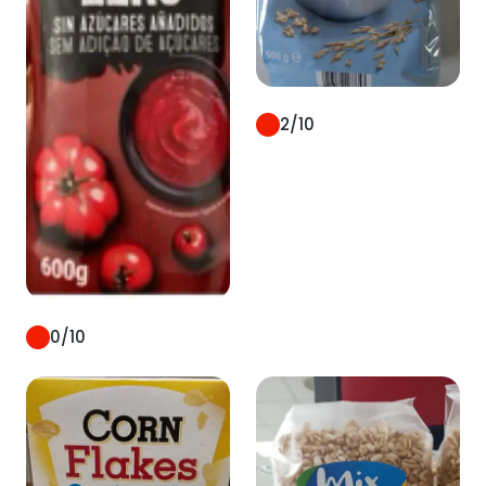
aguacate ecológico.
2
/10
0
/10