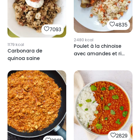
poireaux et brie
chocolate
encore !
al punto de sal)
Brocoli burgers 🥦
épinards
Galettes de brocoli
4835
7093
2480
kcal
1179
kcal
Poulet à la chinoise
Carbonara de
avec amandes et riz
quinoa saine
aux trois délices
2829