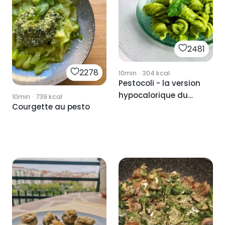
2481
2278
10min
·
304
kcal
Pestocoli - la version
hypocalorique du
10min
·
739
kcal
Courgette au pesto
pesto traditionnel