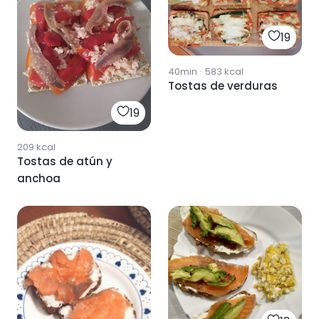
19
40min
·
583
kcal
Tostas de verduras
19
209
kcal
Tostas de atún y
anchoa