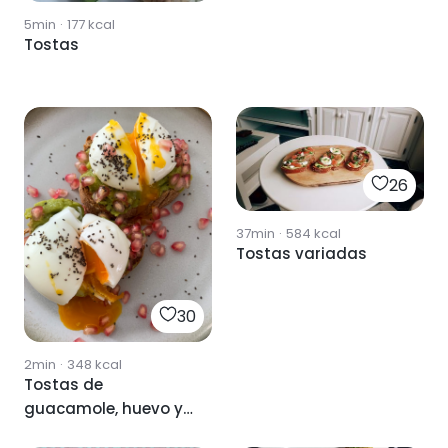
5min
·
177
kcal
Tostas
26
37min
·
584
kcal
Tostas variadas
30
2min
·
348
kcal
Tostas de
guacamole, huevo y
granada súper