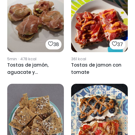
38
37
5min
·
478
kcal
361
kcal
Tostas de jamón,
Tostas de jamon con
aguacate y
tomate
mozzarella