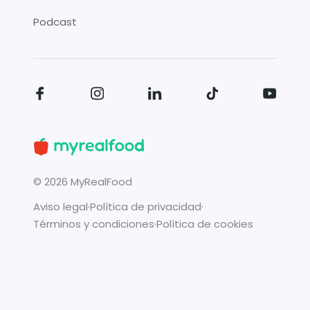
Podcast
©
2026
MyRealFood
Aviso legal
·
Política de privacidad
·
Términos y condiciones
·
Política de cookies