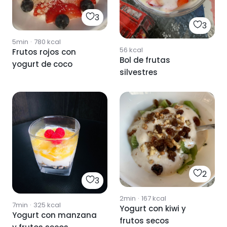
3
3
5min
·
780
kcal
56
kcal
Frutos rojos con
Bol de frutas
yogurt de coco
silvestres
2
3
2min
·
167
kcal
7min
·
325
kcal
Yogurt con kiwi y
Yogurt con manzana
frutos secos