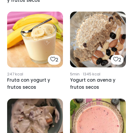
y frutos secos
2
2
247
kcal
5min
·
1345
kcal
Fruta con yogurt y
Yogurt con avena y
frutos secos
frutos secos