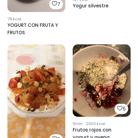
7
Yogur silvestre
79
kcal
YOGURT CON FRUTA Y
FRUTOS
5
5min
·
2003
kcal
Frutos rojos con
yogurt y avena