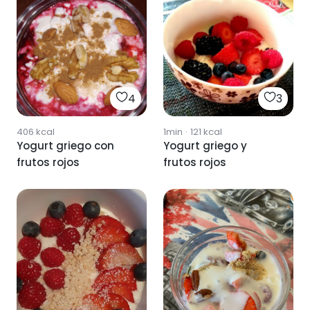
4
3
406
kcal
1min
·
121
kcal
Yogurt griego con
Yogurt griego y
frutos rojos
frutos rojos