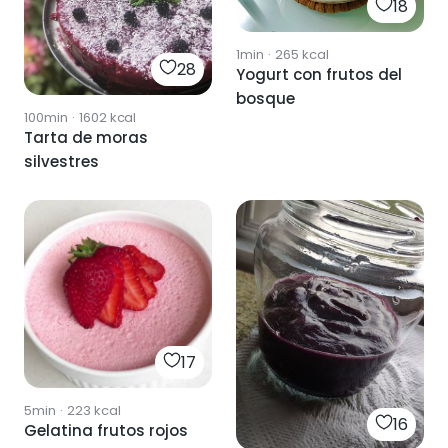
18
1min
·
265
kcal
28
Yogurt con frutos del
bosque
100min
·
1602
kcal
Tarta de moras
silvestres
17
5min
·
223
kcal
16
Gelatina frutos rojos