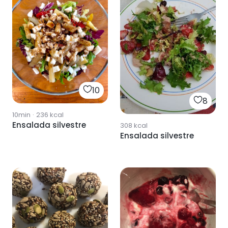
10
8
10min
·
236
kcal
Ensalada silvestre
308
kcal
Ensalada silvestre