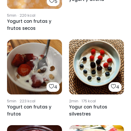
5
5min
·
220
kcal
Yogurt con frutas y
frutos secos
4
4
5min
·
223
kcal
2min
·
175
kcal
Yogurt con frutas y
Yogur con frutos
frutos
silvestres