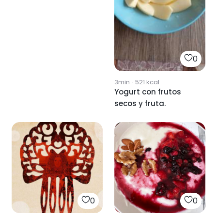
0
3min
·
521
kcal
Yogurt con frutos
secos y fruta.
0
0