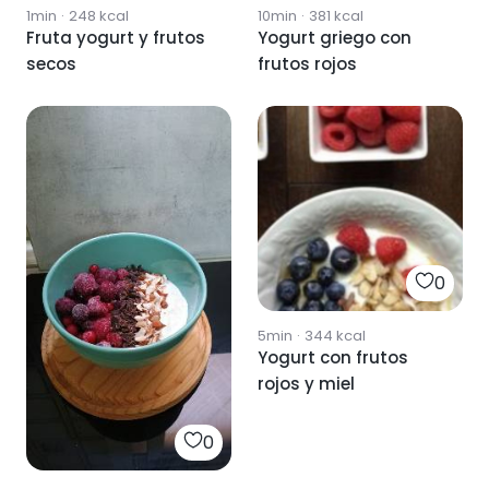
1min
·
248
kcal
10min
·
381
kcal
Fruta yogurt y frutos
Yogurt griego con
secos
frutos rojos
0
5min
·
344
kcal
Yogurt con frutos
rojos y miel
0