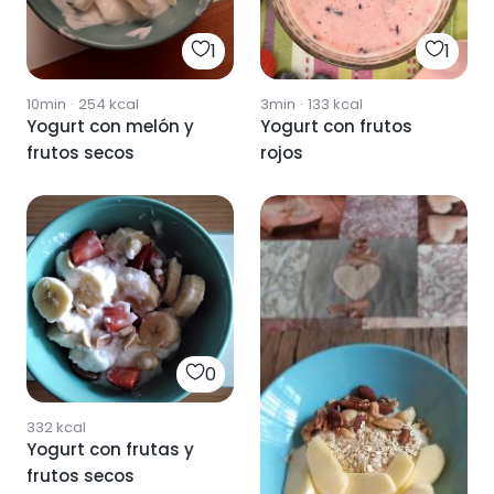
1
1
10min
·
254
kcal
3min
·
133
kcal
Yogurt con melón y
Yogurt con frutos
frutos secos
rojos
0
332
kcal
Yogurt con frutas y
frutos secos