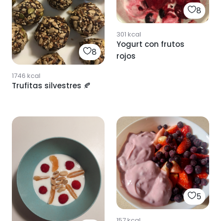
8
301
kcal
Yogurt con frutos
8
rojos
1746
kcal
Trufitas silvestres 🍂
5
157
kcal