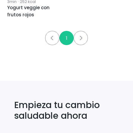
3min
·
252
kcal
Yogurt veggie con
frutos rojos
1
Empieza tu cambio
saludable ahora