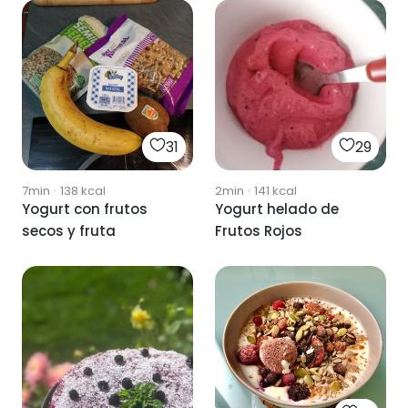
31
29
7min
·
138
kcal
2min
·
141
kcal
Yogurt con frutos
Yogurt helado de
secos y fruta
Frutos Rojos