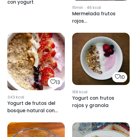
con yogurt
15min
·
46
kcal
Mermelada frutos
rojos
silvestres/arándanos
10
13
168
kcal
343
kcal
Yogurt con frutos
Yogurt de frutos del
rojos y granola
bosque natural con
avena