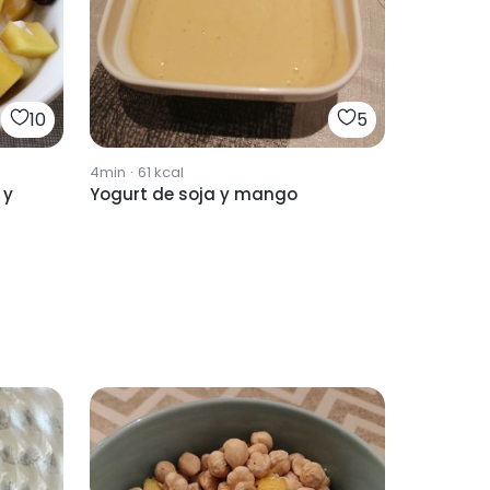
10
5
4min
·
61
kcal
 y
Yogurt de soja y mango