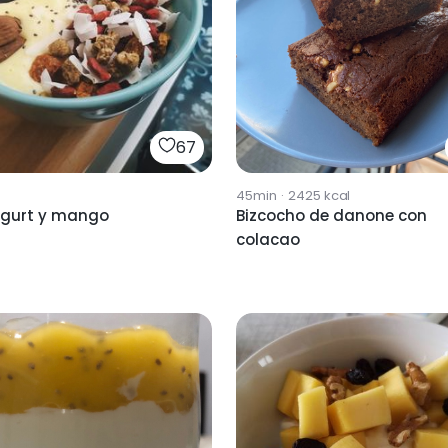
67
45min
·
2425
kcal
Bizcocho de danone con
ogurt y mango
colacao