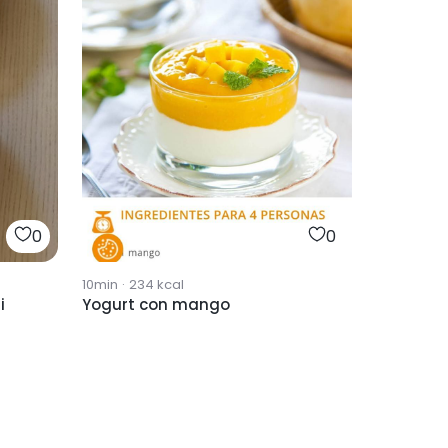
0
0
10min
·
234
kcal
i
Yogurt con mango