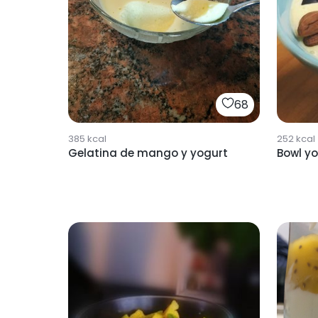
68
385
kcal
252
kcal
Gelatina de mango y yogurt
Bowl y