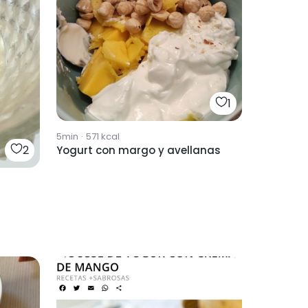
1
5min
·
571
kcal
2
Yogurt con margo y avellanas