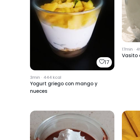
17min
·
4
Vasito
17
3min
·
444
kcal
Yogurt griego con mango y
nueces