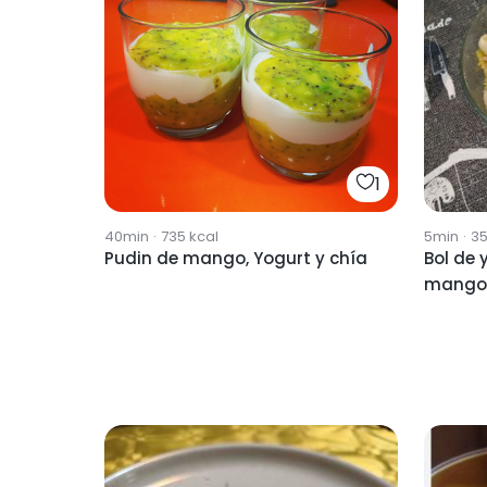
1
40min
·
735
kcal
5min
·
3
Pudin de mango, Yogurt y chía
Bol de 
mango