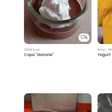
5
2588
kcal
5min
·
18
Copa "danone"
Yogurt