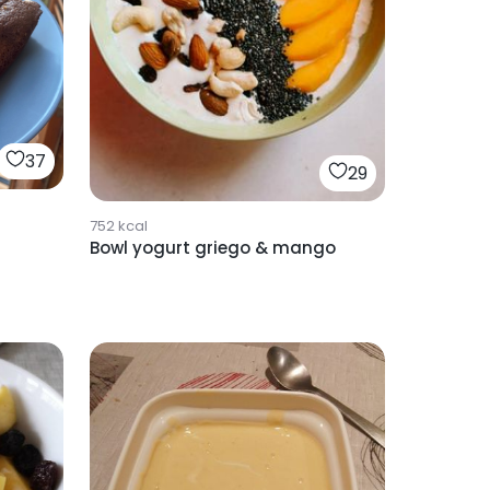
37
29
752
kcal
Bowl yogurt griego & mango