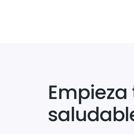
Empieza 
saludabl