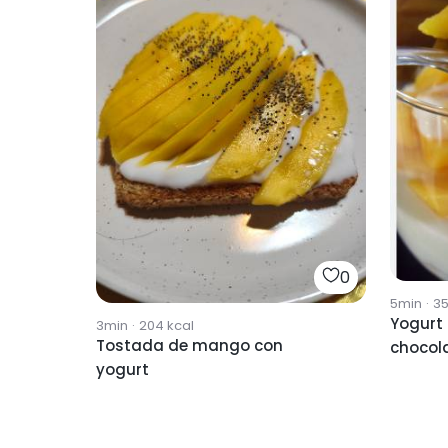
0
5min
·
3
Yogurt
3min
·
204
kcal
Tostada de mango con
chocol
yogurt