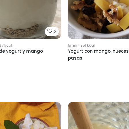
12
97
kcal
5min
·
351
kcal
 de yogurt y mango
Yogurt con mango, nueces
pasas