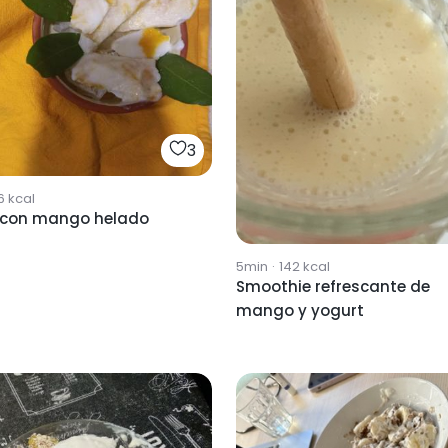
3
6
kcal
 con mango helado
5min
·
142
kcal
Smoothie refrescante de
mango y yogurt