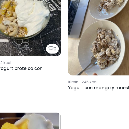
0
52
kcal
yogurt proteico con
10min
·
245
kcal
Yogurt con mango y muesl