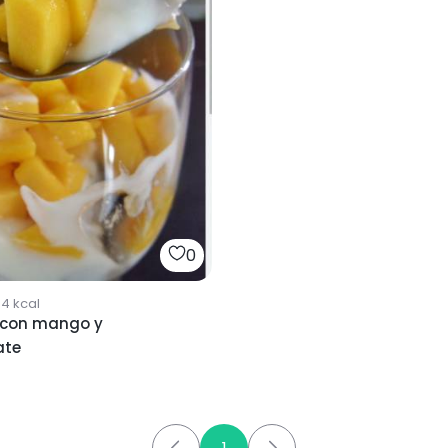
0
54
kcal
 con mango y
ate