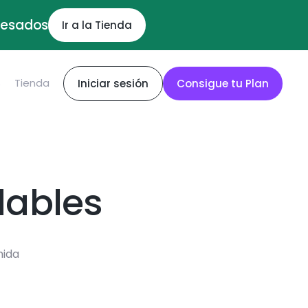
ocesados
Ir a la Tienda
S
Tienda
Iniciar sesión
Consigue tu Plan
dables
mida