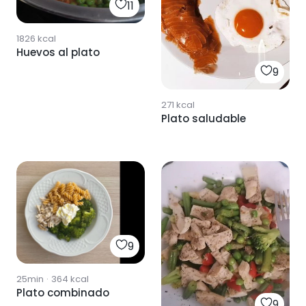
11
1826
kcal
Huevos al plato
9
271
kcal
Plato saludable
9
25min
·
364
kcal
Plato combinado
9