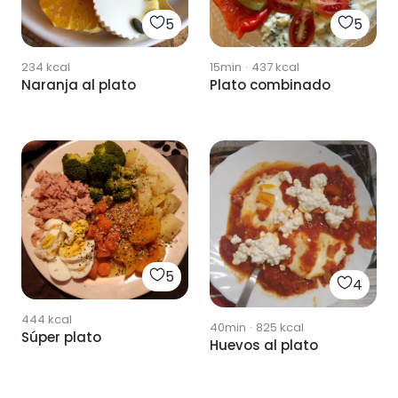
5
5
234
kcal
15min
·
437
kcal
Naranja al plato
Plato combinado
5
4
444
kcal
40min
·
825
kcal
Súper plato
Huevos al plato