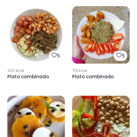
5
5
432
kcal
713
kcal
Plato combinado
Plato combinado