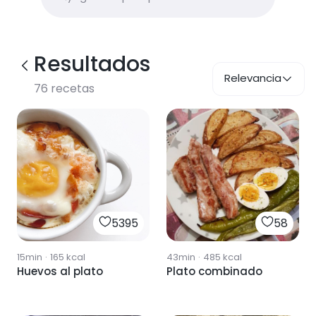
Resultados
Relevancia
76
recetas
5395
58
15min
·
165
kcal
43min
·
485
kcal
Huevos al plato
Plato combinado