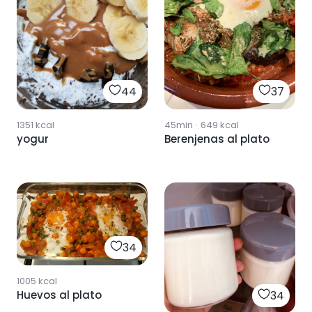
44
37
1351
kcal
45min
·
649
kcal
yogur
Berenjenas al plato
34
1005
kcal
Huevos al plato
34