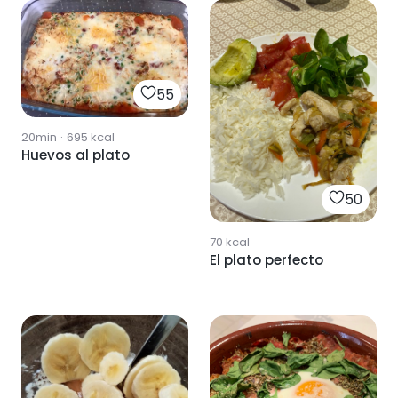
55
20min
·
695
kcal
Huevos al plato
50
70
kcal
El plato perfecto