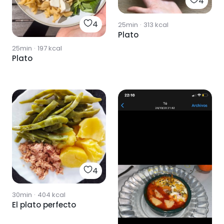
4
4
25min
·
313
kcal
Plato
25min
·
197
kcal
Plato
4
30min
·
404
kcal
El plato perfecto