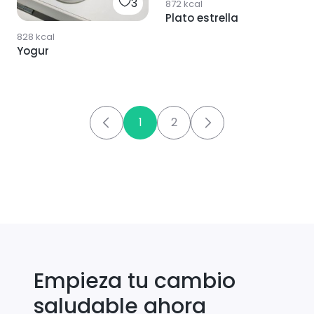
3
872
kcal
Plato estrella
828
kcal
Yogur
1
2
Empieza tu cambio
saludable ahora