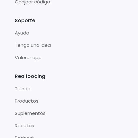
Canjear código
Soporte
Ayuda
Tengo una idea
Valorar app
Realfooding
Tienda
Productos
Suplementos
Recetas
Podcast