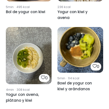
5min
·
495
kcal
236
kcal
Bol de yogur con kiwi
Yogur con kiwi y
avena
0
0
5min
·
114
kcal
Bowl de yogur con
kiwi y arándanos
4min
·
308
kcal
Yogur con avena,
plátano y kiwi