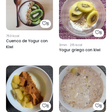
8
8
753
kcal
Cuenco de Yogur con
3min
·
215
kcal
Kiwi
Yogur griego con kiwi
8
8