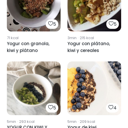
5
5
71
kcal
3min
·
215
kcal
Yogur con granola,
Yogur con plátano,
kiwi y plátano
kiwi y cereales
5
4
5min
·
293
kcal
5min
·
209
kcal
YOGUR CON KIWI Y
Yogur de kiwi