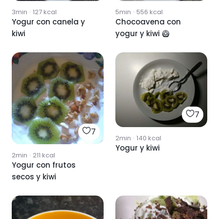
3min
·
127
kcal
5min
·
556
kcal
Yogur con canela y
Chocoavena con
kiwi
yogur y kiwi 🥝
7
7
2min
·
140
kcal
Yogur y kiwi
2min
·
211
kcal
Yogur con frutos
secos y kiwi