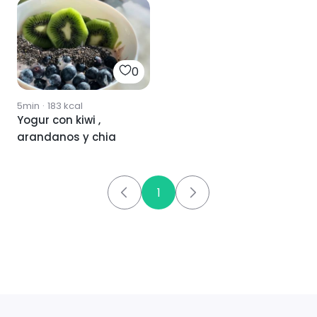
0
5min
·
183
kcal
Yogur con kiwi ,
arandanos y chia
1