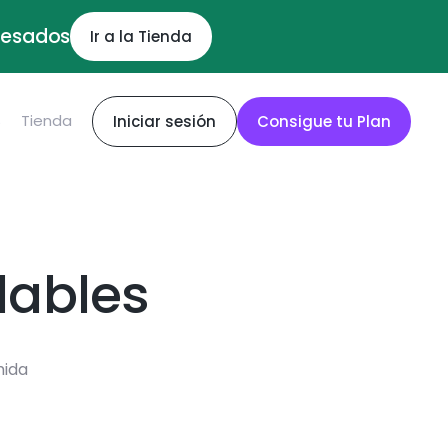
ocesados
Ir a la Tienda
S
Tienda
Iniciar sesión
Consigue tu Plan
dables
mida