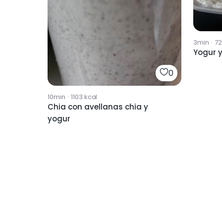
3min
·
7
Yogur y
0
10min
·
1103
kcal
Chia con avellanas chia y
yogur