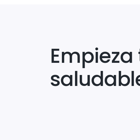
Empieza 
saludabl