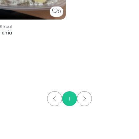
0
29
kcal
 chía
1