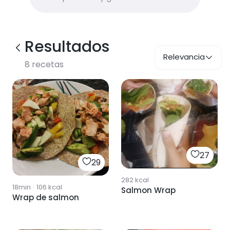
Resultados
Relevancia
8
recetas
27
29
282
kcal
18min
·
106
kcal
Salmon Wrap
Wrap de salmon