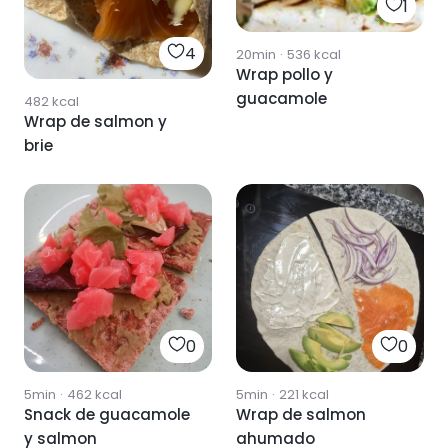
1
4
20min
·
536
kcal
Wrap pollo y
guacamole
482
kcal
Wrap de salmon y
brie
0
0
5min
·
462
kcal
5min
·
221
kcal
Snack de guacamole
Wrap de salmon
y salmon
ahumado