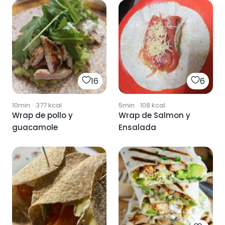
16
6
10min
·
377
kcal
5min
·
108
kcal
Wrap de pollo y
Wrap de Salmon y
guacamole
Ensalada