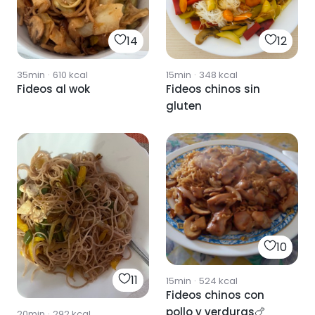
14
12
35min
·
610
kcal
15min
·
348
kcal
Fideos al wok
Fideos chinos sin
gluten
10
11
15min
·
524
kcal
Fideos chinos con
pollo y verduras🍗
20min
·
292
kcal