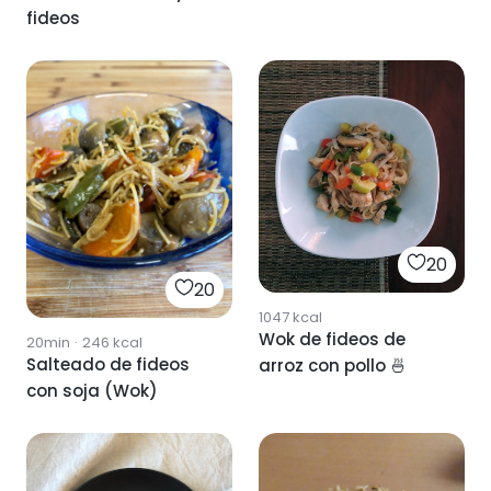
fideos
20
20
1047
kcal
Wok de fideos de
20min
·
246
kcal
Salteado de fideos
arroz con pollo 🍜
con soja (Wok)