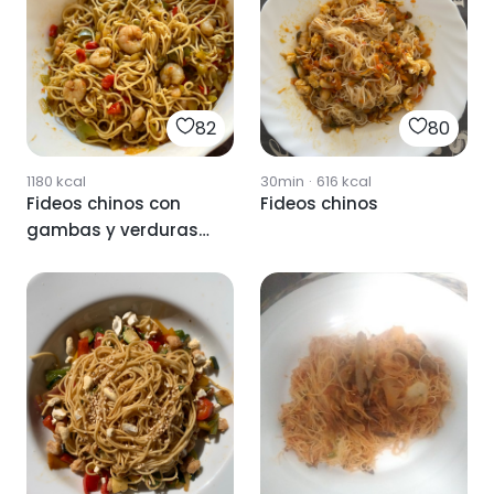
82
80
1180
kcal
30min
·
616
kcal
Fideos chinos con
Fideos chinos
gambas y verduras
🦐🧧