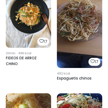
17
20min
·
496
kcal
FIDEOS DE ARROZ
17
CHINO
492
kcal
Espaguetis chinos