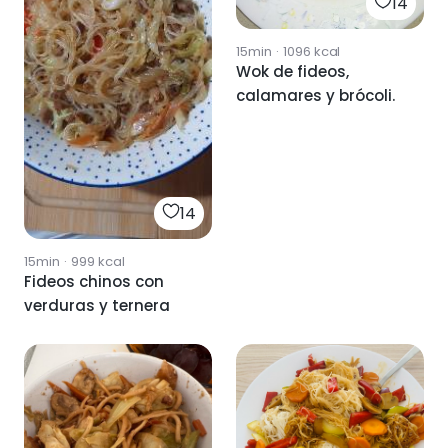
14
15min
·
1096
kcal
Wok de fideos,
calamares y brócoli.
14
15min
·
999
kcal
Fideos chinos con
verduras y ternera