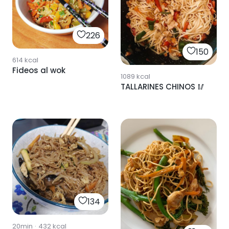
226
150
614
kcal
Fideos al wok
1089
kcal
TALLARINES CHINOS 🥢
134
20min
·
432
kcal