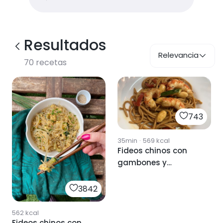
Resultados
Relevancia
70
recetas
743
35min
·
569
kcal
Fideos chinos con
gambones y
almendras
3842
562
kcal
Fideos chinos con