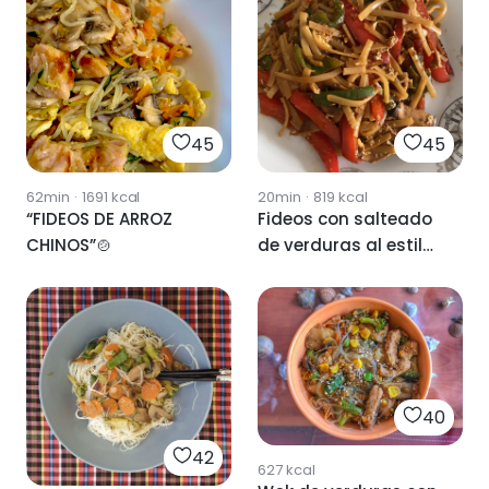
45
45
62min
·
1691
kcal
20min
·
819
kcal
“FIDEOS DE ARROZ
Fideos con salteado
CHINOS”🍲
de verduras al estilo
chino
40
42
627
kcal