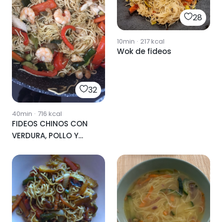
28
10min
·
217
kcal
Wok de fideos
32
40min
·
716
kcal
FIDEOS CHINOS CON
VERDURA, POLLO Y
LANGOSTINOS