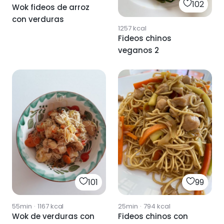
102
Wok fideos de arroz
con verduras
1257
kcal
Fideos chinos
veganos 2
101
99
55min
·
1167
kcal
25min
·
794
kcal
Wok de verduras con
Fideos chinos con