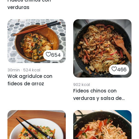
verduras
654
466
30min
·
524
kcal
Wok agridulce con
fideos de arroz
902
kcal
Fideos chinos con
verduras y salsa de
soja