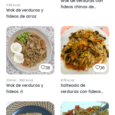
Wok de verduras con
1128
kcal
fideos chinos de
Wok de verduras y
arroz
fideos de arroz
38
36
20min
·
1661
kcal
878
kcal
Wok de verduras y
Salteado de
fideos 🍜
verduras con fideos
chinos