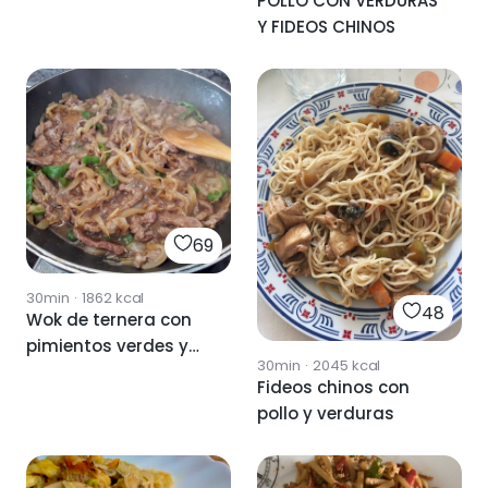
POLLO CON VERDURAS
Y FIDEOS CHINOS
69
30min
·
1862
kcal
48
Wok de ternera con
pimientos verdes y
30min
·
2045
kcal
fideos chinos
Fideos chinos con
pollo y verduras