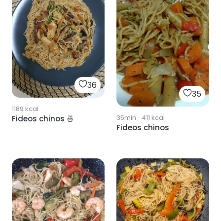
36
35
1189
kcal
35min
·
411
kcal
Fideos chinos 🍜
Fideos chinos