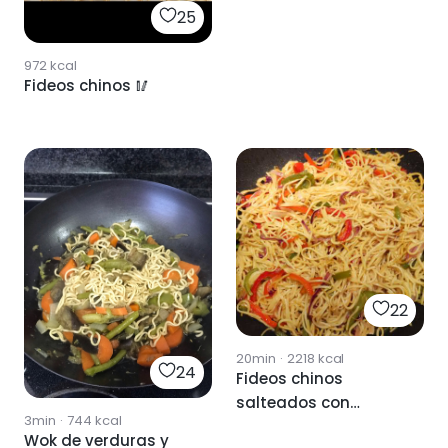
25
972
kcal
Fideos chinos 🥢
22
20min
·
2218
kcal
24
Fideos chinos
salteados con
3min
·
744
kcal
verduras
Wok de verduras y