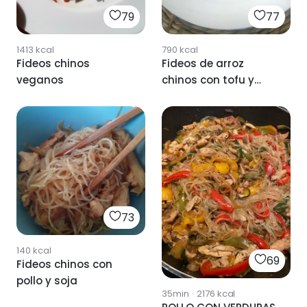
77
79
790
kcal
1413
kcal
Fideos de arroz
Fideos chinos
chinos con tofu y
veganos
setas
73
140
kcal
69
Fideos chinos con
pollo y soja
35min
·
2176
kcal