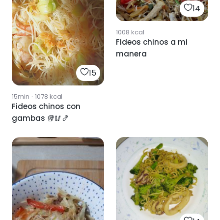
14
1008
kcal
Fideos chinos a mi
manera
15
15min
·
1078
kcal
Fideos chinos con
gambas 🥡🥢🍤