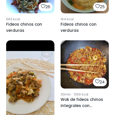
26
25
683
kcal
164
kcal
Fideos chinos con
Fideos chinos con
verduras
verduras
24
30min
·
1356
kcal
Wok de fideos chinos
integrales con
gambas y verduras